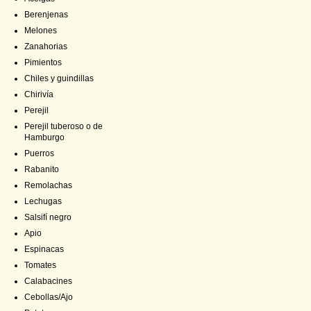
Berenjenas
Melones
Zanahorias
Pimientos
Chiles y guindillas
Chirivía
Perejil
Perejil tuberoso o de
Hamburgo
Puerros
Rabanito
Remolachas
Lechugas
Salsifí negro
Apio
Espinacas
Tomates
Calabacines
Cebollas/Ajo