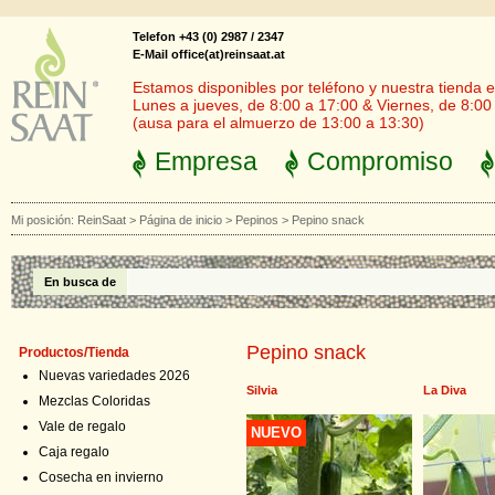
Telefon +43 (0) 2987 / 2347
E-Mail office(at)reinsaat.at
Estamos disponibles por teléfono y nuestra tienda en
Lunes a jueves, de 8:00 a 17:00 & Viernes, de 8:00
(ausa para el almuerzo de 13:00 a 13:30)
Empresa
Compromiso
Mi posición:
ReinSaat
>
Página de inicio
>
Pepinos
>
Pepino snack
En busca de
Pepino snack
Productos/Tienda
Nuevas variedades 2026
Silvia
La Diva
Mezclas Coloridas
Vale de regalo
NUEVO
Caja regalo
Cosecha en invierno