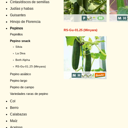
Cintas/discos de semillas
Judías y habas
Guisantes
Hinojo de Florencia
Pepinos
RS-Gu-01.25 (Minyara)
Pepinillos
Pepino snack
›
Silvia
›
La Diva
›
Beth Alpha
›
RS-Gu-01.25 (Minyara)
Pepino asiático
Pepino largo
Pepino de campo
Variedades raras de pepino
Col
Berro
Calabazas
Maíz
Acelgas