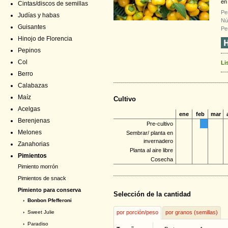
en
Cintas/discos de semillas
Pe
Judías y habas
Nú
Guisantes
Pe
Hinojo de Florencia
Pepinos
Col
Li
Berro
Calabazas
Maíz
Cultivo
Acelgas
ene
feb
mar
Berenjenas
Pre-cultivo
Melones
Sembrar/ planta en
invernadero
Zanahorias
Planta al aire libre
Pimientos
Cosecha
Pimiento morrón
Pimientos de snack
Pimiento para conserva
Selección de la cantidad
› Bonbon Pfefferoni
›
Sweet Julie
por porción/peso
por granos (semillas)
›
Paradiso