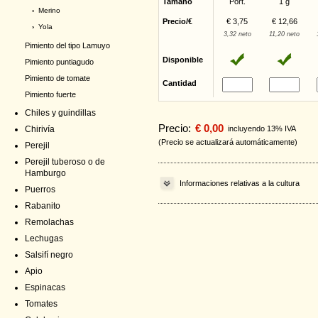
Tamaño
Port.
1 g
›
Merino
Precio/€
€ 3,75
€ 12,66
›
Yola
3,32 neto
11,20 neto
Pimiento del tipo Lamuyo
Disponible
Pimiento puntiagudo
Pimiento de tomate
Cantidad
Pimiento fuerte
Chiles y guindillas
Precio:
€ 0,00
Chirivía
incluyendo 13% IVA
(Precio se actualizará automáticamente)
Perejil
Perejil tuberoso o de
Hamburgo
Informaciones relativas a la cultura
Puerros
Rabanito
Remolachas
Lechugas
Salsifí negro
Apio
Espinacas
Tomates