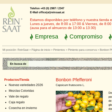
Telefon +43 (0) 2987 / 2347
E-Mail office(at)reinsaat.at
Estamos disponibles por teléfono y nuestra tienda en
Lunes a jueves, de 8:00 a 17:00 & Viernes, de 8:00
(ausa para el almuerzo de 13:00 a 13:30)
Empresa
Compromiso
Mi posición:
ReinSaat
>
Página de inicio
>
Pimientos
>
Pimiento para conserva
>
Bonbon Pf
En busca de
Bonbon Pfefferoni
Productos/Tienda
Nuevas variedades 2026
Capsicum frutescens L.
Mezclas Coloridas
De
Vale de regalo
pe
de
Caja regalo
gl
Cosecha en invierno
do