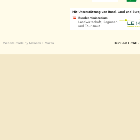
Website made by Malacek + Mazza
ReinSaat GmbH - 