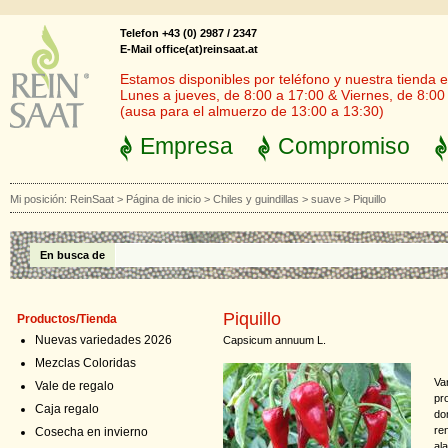
Telefon +43 (0) 2987 / 2347
E-Mail office(at)reinsaat.at
Estamos disponibles por teléfono y nuestra tienda en
Lunes a jueves, de 8:00 a 17:00 & Viernes, de 8:00
(ausa para el almuerzo de 13:00 a 13:30)
Empresa
Compromiso
Mi posición:
ReinSaat
>
Página de inicio
>
Chiles y guindillas
>
suave
>
Piquillo
En busca de
Piquillo
Productos/Tienda
Nuevas variedades 2026
Capsicum annuum L.
Mezclas Coloridas
Va
Vale de regalo
pr
Caja regalo
do
re
Cosecha en invierno
ala