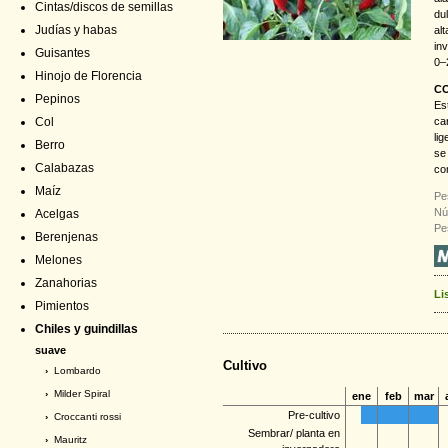
Cintas/discos de semillas
du
Judías y habas
alt
in
Guisantes
0–
Hinojo de Florencia
C
Pepinos
Es
ca
Col
li
Berro
se
Calabazas
co
Maíz
Pe
Nú
Acelgas
Pe
Berenjenas
Melones
Zanahorias
Li
Pimientos
Chiles y guindillas
suave
Cultivo
›
Lombardo
›
Milder Spiral
ene
feb
mar
Pre-cultivo
›
Croccanti rossi
Sembrar/ planta en
›
Mauritz