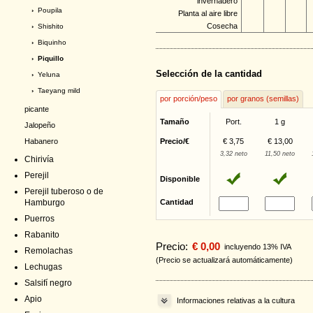
invernadero
›
Poupila
Planta al aire libre
Cosecha
›
Shishito
›
Biquinho
› Piquillo
Selección de la cantidad
›
Yeluna
›
Taeyang mild
por porción/peso
por granos (semillas)
picante
Tamaño
Port.
1 g
Jalopeño
Habanero
Precio/€
€ 3,75
€ 13,00
3,32 neto
11,50 neto
Chirivía
Perejil
Disponible
Perejil tuberoso o de
Hamburgo
Cantidad
Puerros
Rabanito
Precio:
€ 0,00
incluyendo 13% IVA
Remolachas
(Precio se actualizará automáticamente)
Lechugas
Salsifí negro
Apio
Informaciones relativas a la cultura