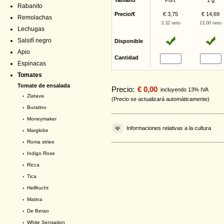
Tamaño
Port.
1 g
Rabanito
Precio/€
€ 3,75
€ 14,69
Remolachas
3,32 neto
13,00 neto
Lechugas
Salsifí negro
Disponible
Apio
Cantidad
Espinacas
Tomates
Tomate de ensalada
Precio:
€ 0,00
incluyendo 13% IVA
›
Zlatava
(Precio se actualizará automáticamente)
›
Buratino
›
Moneymaker
Informaciones relativas a la cultura
›
Marglobe
›
Roma striee
›
Indigo Rose
›
Ricca
›
Tica
›
Hellfrucht
›
Matina
›
De Berao
›
White Sensation