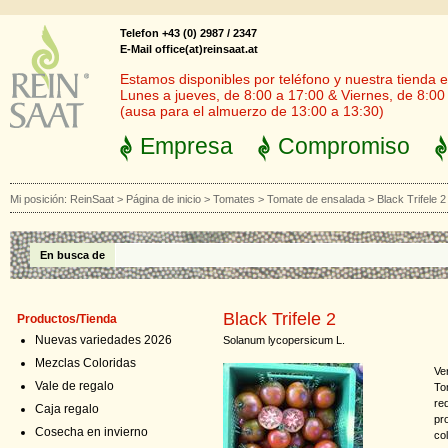
Telefon +43 (0) 2987 / 2347
E-Mail office(at)reinsaat.at
Estamos disponibles por teléfono y nuestra tienda en
Lunes a jueves, de 8:00 a 17:00 & Viernes, de 8:00
(ausa para el almuerzo de 13:00 a 13:30)
Empresa
Compromiso
Mi posición:
ReinSaat
>
Página de inicio
>
Tomates
>
Tomate de ensalada
>
Black Trifele 2
En busca de
Black Trifele 2
Productos/Tienda
Nuevas variedades 2026
Solanum lycopersicum L.
Mezclas Coloridas
Ve
Vale de regalo
To
re
Caja regalo
pr
Cosecha en invierno
co