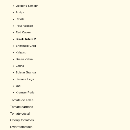
›
Goldene Königin
›
Auriga
›
Revilla
›
Paul Robson
›
Red Cavern
› Black Trifele 2
›
Shimmeig Creg
›
Kalypso
›
Green Zebra
›
Citrina
›
Bolstar Granda
›
Banana Legs
›
Jani
›
Kremser Perle
Tomate de salsa
Tomate carnoso
Tomate cóctel
Cherry tomatoes
Dwarf tomatoes