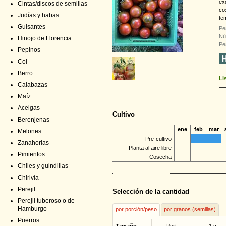
ex
Cintas/discos de semillas
co
Judías y habas
te
Guisantes
Pe
Nú
Hinojo de Florencia
Pe
Pepinos
Col
Berro
Li
Calabazas
Maíz
Acelgas
Cultivo
Berenjenas
ene
feb
mar
Melones
Pre-cultivo
Zanahorias
Planta al aire libre
Pimientos
Cosecha
Chiles y guindillas
Chirivía
Perejil
Selección de la cantidad
Perejil tuberoso o de
Hamburgo
por porción/peso
por granos (semillas)
Puerros