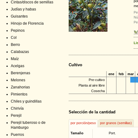
po
Cintas/discos de semillas
me
Judías y habas
Pe
Guisantes
Nú
Pe
Hinojo de Florencia
Pepinos
Col
Li
Berro
Calabazas
Maíz
Cultivo
Acelgas
Berenjenas
ene
feb
mar
Melones
Pre-cultivo
Planta al aire libre
Zanahorias
Cosecha
Pimientos
Chiles y guindillas
Chirivía
Selección de la cantidad
Perejil
Perejil tuberoso o de
por porción/peso
por granos (semillas)
Hamburgo
Tamaño
Port.
Puerros