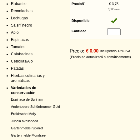
Rabanito
Precio/€
€ 3,75
3,32 neto
Remolachas
Lechugas
Disponible
Salsifí negro
Cantidad
Apio
Espinacas
Tomates
Precio:
€ 0,00
incluyendo 13% IVA
Calabacines
(Precio se actualizará automáticamente)
Cebollas/Ajo
Patatas
Hierbas culinarias y
aromáticas
Variedades de
conservación
Espinaca de Surinam
Andenbeere Schönbrunner Gold
Erdkirsche Molly
Juncia avellanada
Gartenmelde rubinrot
Gartenmelde Mondseer