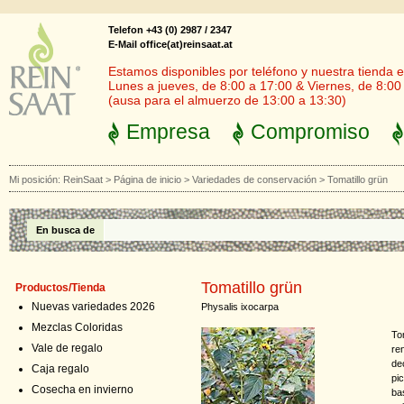
Telefon +43 (0) 2987 / 2347
E-Mail office(at)reinsaat.at
Estamos disponibles por teléfono y nuestra tienda en
Lunes a jueves, de 8:00 a 17:00 & Viernes, de 8:00
(ausa para el almuerzo de 13:00 a 13:30)
Empresa
Compromiso
Mi posición:
ReinSaat
>
Página de inicio
>
Variedades de conservación
>
Tomatillo grün
En busca de
Tomatillo grün
Productos/Tienda
Nuevas variedades 2026
Physalis ixocarpa
Mezclas Coloridas
To
Vale de regalo
re
de
Caja regalo
pi
Cosecha en invierno
ba