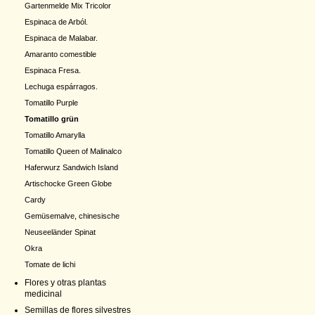
Gartenmelde Mix Tricolor
Espinaca de Arból.
Espinaca de Malabar.
Amaranto comestible
Espinaca Fresa.
Lechuga espárragos.
Tomatillo Purple
Tomatillo grün
Tomatillo Amarylla
Tomatillo Queen of Malinalco
Haferwurz Sandwich Island
Artischocke Green Globe
Cardy
Gemüsemalve, chinesische
Neuseeländer Spinat
Okra
Tomate de lichi
Flores y otras plantas
medicinal
Semillas de flores silvestres