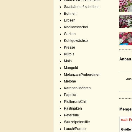
Winterzeit ist Erntezeit!
Saatbänder/-scheiben
Bohnen
Erbsen
Knollenfenchel
Gurken
Kohlgewächse
Kresse
Kürbis
Anbau
Mais
Mangold
Melanzani/Auberginen
Aus
Melone
Karotten/Möhren
Paprika
Pfefferoni/Chili
Pastinaken
Menge
Petersilie
nach Po
Wurzelpetersilie
Lauch/Porree
Größe