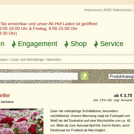
Impressum
|
AGB
|
Datenschutz
r Sie erreichbar und unser Ab-Hof Laden ist geöffnet:
8:00-16:00 Uhr & Freitag, 8:00-15:00 Uhr
3:30 Uhr)
en
Engagement
Shop
Service
räuter
>
Zwei- und Mehrjährige
>
Bartnelke
elke
ab € 3,75
inkl. 13% USt. zzgl. Versand
 barbatus
Zwei- bis mehrjährige Schnittblume, besonders
reichblühend. Unsere Mischung zeigt ein Farbspiel von
Weiß bis tief Dunkelrot und eine Wuchshöhe von ca. 40
cm. Blüte ab Juni. Aussaat April bis Juni in Kisten, auch
Direktsaat ins Freiland ab Mai möglich.