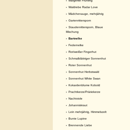
›
Margerite Frühling
›
Waldrebe Radar Love
›
Mädchenauge, mehrjährig
›
Gartenrittersporn
›
Staudenrittersporn, Blaue
Mischung
› Bartnelke
›
Federnelke
›
Rot/weißer Fingerhut
›
Schmalblättriger Sonnenhut
›
Roter Sonnenhut
›
Sonnenhut Herbstwald
›
Sonnenhut White Swan
›
Kokardenblume Kobold
›
Prachtkerze/Präriekerze
›
Nachtviole
›
Johanniskraut
›
Lein mehrjährig, Himmelszelt
›
Bunte Lupine
›
Brennende Liebe