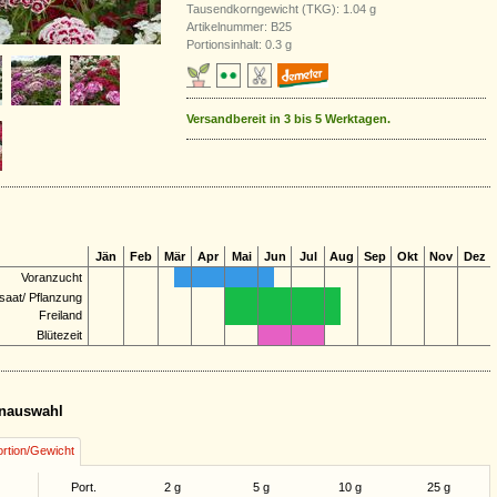
Tausendkorngewicht (TKG): 1.04 g
Artikelnummer: B25
Portionsinhalt: 0.3 g
Versandbereit in 3 bis 5 Werktagen.
Jän
Feb
Mär
Apr
Mai
Jun
Jul
Aug
Sep
Okt
Nov
Dez
Voranzucht
saat/ Pflanzung
Freiland
Blütezeit
nauswahl
rtion/Gewicht
Port.
2 g
5 g
10 g
25 g