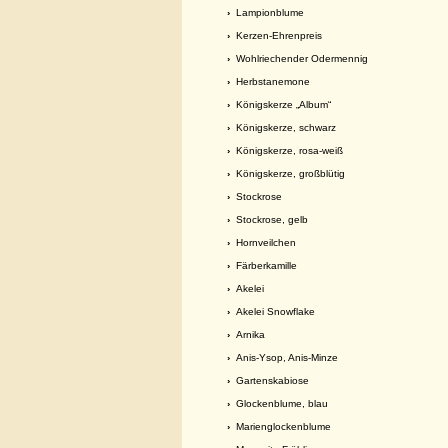
›
Lampionblume
›
Kerzen-Ehrenpreis
›
Wohlriechender Odermennig
›
Herbstanemone
›
Königskerze „Album“
›
Königskerze, schwarz
›
Königskerze, rosa-weiß
›
Königskerze, großblütig
›
Stockrose
›
Stockrose, gelb
›
Hornveilchen
›
Färberkamille
›
Akelei
›
Akelei Snowflake
›
Arnika
›
Anis-Ysop, Anis-Minze
›
Gartenskabiose
›
Glockenblume, blau
›
Marienglockenblume