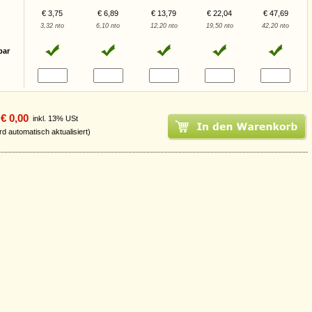
€ 3,75
€ 6,89
€ 13,79
€ 22,04
€ 47,69
3,32 nto
6,10 nto
12,20 nto
19,50 nto
42,20 nto
bar
€ 0,00
inkl. 13% USt
rd automatisch aktualisiert)