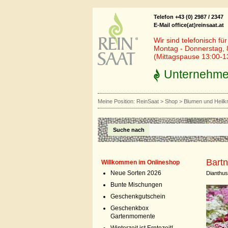
Telefon +43 (0) 2987 / 2347
E-Mail office(at)reinsaat.at
Wir sind telefonisch fü
Montag - Donnerstag, 
(Mittagspause 13:00-1
Unternehm
Meine Position:
ReinSaat
>
Shop
>
Blumen und Heilk
Suche nach
Bartn
Willkommen im Onlineshop
Neue Sorten 2026
Dianthus
Bunte Mischungen
Geschenkgutschein
Geschenkbox
Gartenmomente