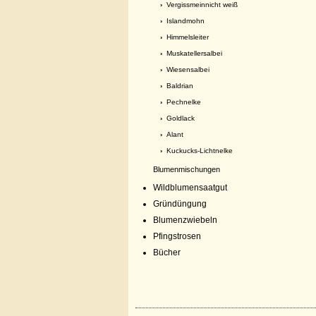
›
Vergissmeinnicht weiß
›
Islandmohn
›
Himmelsleiter
›
Muskatellersalbei
›
Wiesensalbei
›
Baldrian
›
Pechnelke
›
Goldlack
›
Alant
›
Kuckucks-Lichtnelke
Blumenmischungen
Wildblumensaatgut
Gründüngung
Blumenzwiebeln
Pfingstrosen
Bücher