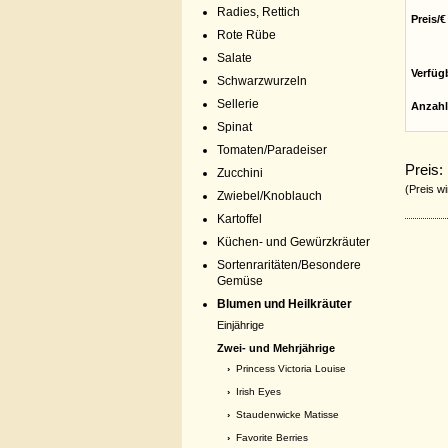
Radies, Rettich
Preis/€
Rote Rübe
Salate
Verfüg
Schwarzwurzeln
Sellerie
Anzahl
Spinat
Tomaten/Paradeiser
Preis:
Zucchini
(Preis wi
Zwiebel/Knoblauch
Kartoffel
Küchen- und Gewürzkräuter
Sortenraritäten/Besondere
Gemüse
Blumen und Heilkräuter
Einjährige
Zwei- und Mehrjährige
›
Princess Victoria Louise
›
Irish Eyes
›
Staudenwicke Matisse
›
Favorite Berries