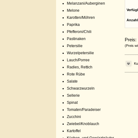
Melanzani/Auberginen
Verfüg
Melone
Karotten/Möhren
Anzahl
Paprika
Pfefferoni/Chili
Pastinaken
Preis:
Petersilie
(Preis wi
Wurzelpetersilie
Lauch/Porree
Ku
Radies, Rettich
Rote Rübe
Salate
Schwarzwurzeln
Sellerie
Spinat
Tomaten/Paradeiser
Zucchini
Zwiebel/Knoblauch
Kartoffel