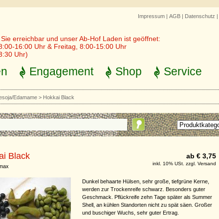
Impressum
|
AGB
|
Datenschutz
r Sie erreichbar und unser Ab-Hof Laden ist geöffnet:
8:00-16:00 Uhr & Freitag, 8:00-15:00 Uhr
3:30 Uhr)
en
Engagement
Shop
Service
soja/Edamame
>
Hokkai Black
ai Black
ab € 3,75
inkl. 10% USt. zzgl. Versand
 max
Dunkel behaarte Hülsen, sehr große, tiefgrüne Kerne,
werden zur Trockenreife schwarz. Besonders guter
Geschmack. Pflückreife zehn Tage später als Summer
Shell, an kühlen Standorten nicht zu spät säen. Großer
und buschiger Wuchs, sehr guter Ertrag.