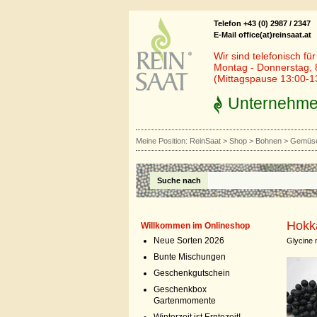
Telefon +43 (0) 2987 / 2347
E-Mail office(at)reinsaat.at
Wir sind telefonisch fü
Montag - Donnerstag, 
(Mittagspause 13:00-1
Unternehm
Meine Position:
ReinSaat
>
Shop
>
Bohnen
>
Gemüse
Suche nach
Hokk
Willkommen im Onlineshop
Neue Sorten 2026
Glycine
Bunte Mischungen
Geschenkgutschein
Geschenkbox
Gartenmomente