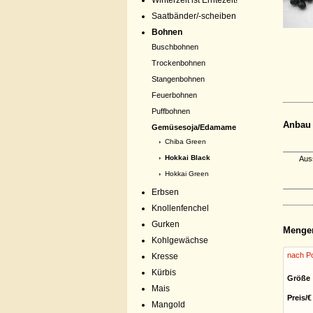
Winterzeit ist Erntezeit!
Saatbänder/-scheiben
Bohnen
Buschbohnen
Trockenbohnen
Stangenbohnen
Feuerbohnen
Puffbohnen
Anbau
Gemüsesoja/Edamame
›
Chiba Green
› Hokkai Black
Aus
›
Hokkai Green
Erbsen
Knollenfenchel
Gurken
Menge
Kohlgewächse
nach Po
Kresse
Kürbis
Größe
Mais
Preis/€
Mangold