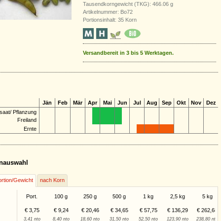
Tausendkorngewicht (TKG): 466.06 g
Artikelnummer: Bo72
Portionsinhalt: 35 Korn
Versandbereit in 3 bis 5 Werktagen.
Jän
Feb
Mär
Apr
Mai
Jun
Jul
Aug
Sep
Okt
Nov
Dez
saat/ Pflanzung
Freiland
Ernte
nauswahl
rtion/Gewicht
nach Korn
Port.
100 g
250 g
500 g
1 kg
2,5 kg
5 kg
€ 3,75
€ 9,24
€ 20,46
€ 34,65
€ 57,75
€ 136,29
€ 262,68
3,41 nto
8,40 nto
18,60 nto
31,50 nto
52,50 nto
123,90 nto
238,80 nto