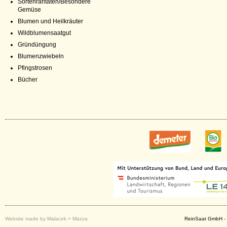
Sortenraritäten/Besondere
Gemüse
Blumen und Heilkräuter
Wildblumensaatgut
Gründüngung
Blumenzwiebeln
Pfingstrosen
Bücher
Website made by Malacek + Mazza
ReinSaat GmbH - 