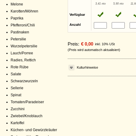
Melone
3,41 nto
5,90 nto
11,6
Karotten/Möhren
Verfügbar
Paprika
Anzahl
Pfefferoni/Chili
Pastinaken
Petersilie
Preis:
€ 0,00
inkl. 10% USt
Wurzelpetersilie
(Preis wird automatisch aktualisiert)
Lauch/Porree
Radies, Rettich
Rote Rübe
Kulturhinweise
Salate
Schwarzwurzeln
Sellerie
Spinat
Tomaten/Paradeiser
Zucchini
Zwiebel/Knoblauch
Kartoffel
Küchen- und Gewürzkräuter