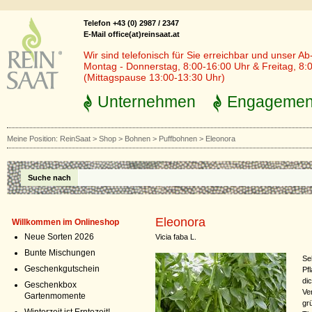
Telefon +43 (0) 2987 / 2347
E-Mail office(at)reinsaat.at
Wir sind telefonisch für Sie erreichbar und unser Ab
Montag - Donnerstag, 8:00-16:00 Uhr & Freitag, 8:
(Mittagspause 13:00-13:30 Uhr)
Unternehmen
Engagemen
Meine Position:
ReinSaat
>
Shop
>
Bohnen
>
Puffbohnen
>
Eleonora
Suche nach
Eleonora
Willkommen im Onlineshop
Neue Sorten 2026
Vicia faba L.
Bunte Mischungen
Se
Geschenkgutschein
Pf
di
Geschenkbox
Ve
Gartenmomente
gr