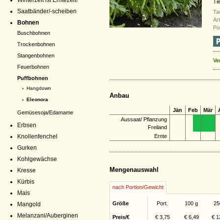
Winterzeit ist Erntezeit!
Ti
Saatbänder/-scheiben
Ta
Ar
Bohnen
Por
Buschbohnen
Trockenbohnen
Stangenbohnen
Ve
Feuerbohnen
Puffbohnen
›
Hangdown
Anbau
› Eleonora
Jän
Feb
Mär
Gemüsesoja/Edamame
Aussaat/ Pflanzung
Erbsen
Freiland
Knollenfenchel
Ernte
Gurken
Kohlgewächse
Mengenauswahl
Kresse
Kürbis
nach Portion/Gewicht
Mais
Größe
Port.
100 g
25
Mangold
Melanzani/Auberginen
Preis/€
€ 3,75
€ 6,49
€ 1