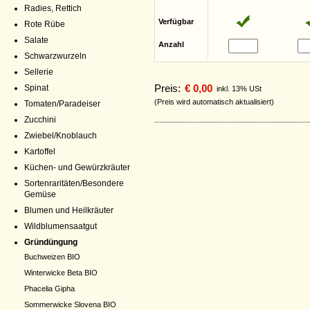
Radies, Rettich
Verfügbar
Rote Rübe
Salate
Anzahl
Schwarzwurzeln
Sellerie
Preis:
€ 0,00
Spinat
inkl. 13% USt
(Preis wird automatisch aktualisiert)
Tomaten/Paradeiser
Zucchini
Zwiebel/Knoblauch
Kartoffel
Küchen- und Gewürzkräuter
Sortenraritäten/Besondere
Gemüse
Blumen und Heilkräuter
Wildblumensaatgut
Gründüngung
Buchweizen BIO
Winterwicke Beta BIO
Phacelia Gipha
Sommerwicke Slovena BIO