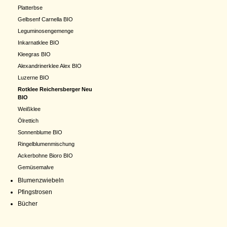
Platterbse
Gelbsenf Carnella BIO
Leguminosengemenge
Inkarnatklee BIO
Kleegras BIO
Alexandrinerklee Alex BIO
Luzerne BIO
Rotklee Reichersberger Neu
BIO
Weißklee
Ölrettich
Sonnenblume BIO
Ringelblumenmischung
Ackerbohne Bioro BIO
Gemüsemalve
Blumenzwiebeln
Pfingstrosen
Bücher