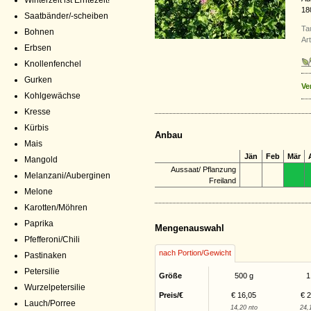
Winterzeit ist Erntezeit!
18
Saatbänder/-scheiben
Ta
Bohnen
Ar
Erbsen
Knollenfenchel
Gurken
Ve
Kohlgewächse
Kresse
Kürbis
Anbau
Mais
Jän
Feb
Mär
Mangold
Aussaat/ Pflanzung
Melanzani/Auberginen
Freiland
Melone
Karotten/Möhren
Paprika
Mengenauswahl
Pfefferoni/Chili
nach Portion/Gewicht
Pastinaken
Petersilie
Größe
500 g
1
Wurzelpetersilie
Preis/€
€ 16,05
€ 
Lauch/Porree
14,20 nto
24,