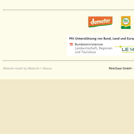
Website made by Malacek + Mazza
ReinSaat GmbH - 