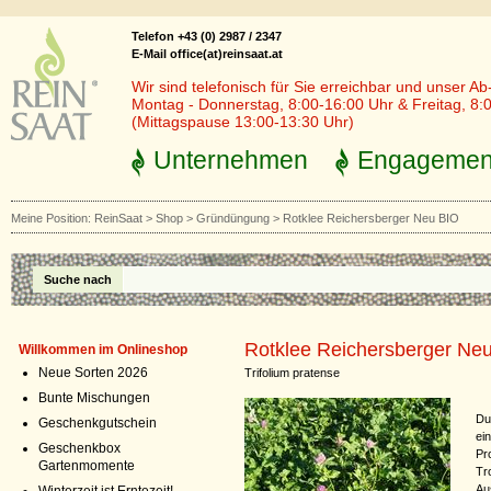
Telefon +43 (0) 2987 / 2347
E-Mail office(at)reinsaat.at
Wir sind telefonisch für Sie erreichbar und unser Ab
Montag - Donnerstag, 8:00-16:00 Uhr & Freitag, 8:
(Mittagspause 13:00-13:30 Uhr)
Unternehmen
Engagemen
Meine Position:
ReinSaat
>
Shop
>
Gründüngung
>
Rotklee Reichersberger Neu BIO
Suche nach
Rotklee Reichersberger Ne
Willkommen im Onlineshop
Neue Sorten 2026
Trifolium pratense
Bunte Mischungen
Du
Geschenkgutschein
ei
Geschenkbox
Pr
Gartenmomente
Tr
Au