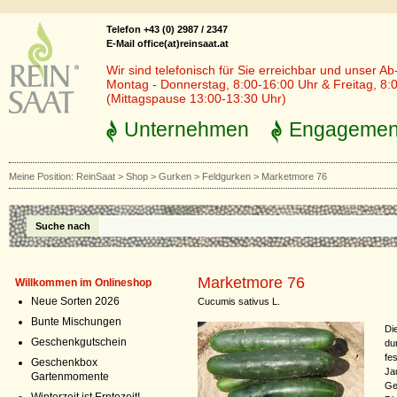
Telefon +43 (0) 2987 / 2347
E-Mail office(at)reinsaat.at
Wir sind telefonisch für Sie erreichbar und unser Ab
Montag - Donnerstag, 8:00-16:00 Uhr & Freitag, 8:
(Mittagspause 13:00-13:30 Uhr)
Unternehmen
Engagemen
Meine Position:
ReinSaat
>
Shop
>
Gurken
>
Feldgurken
>
Marketmore 76
Suche nach
Marketmore 76
Willkommen im Onlineshop
Neue Sorten 2026
Cucumis sativus L.
Bunte Mischungen
Di
Geschenkgutschein
du
fe
Geschenkbox
Ja
Gartenmomente
Ge