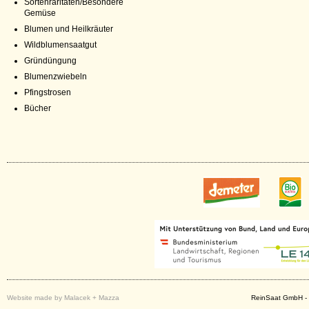
Sortenraritäten/Besondere
Gemüse
Blumen und Heilkräuter
Wildblumensaatgut
Gründüngung
Blumenzwiebeln
Pfingstrosen
Bücher
Website made by Malacek + Mazza
ReinSaat GmbH - 