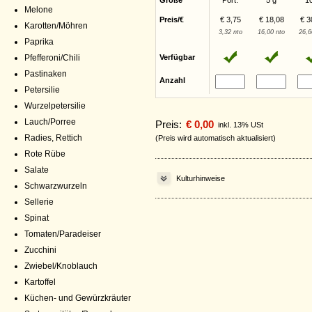
Größe
Port.
5 g
1
Melone
Preis/€
€ 3,75
€ 18,08
€ 3
Karotten/Möhren
3,32 nto
16,00 nto
26,6
Paprika
Pfefferoni/Chili
Verfügbar
Pastinaken
Anzahl
Petersilie
Wurzelpetersilie
Lauch/Porree
Preis:
€ 0,00
inkl. 13% USt
Radies, Rettich
(Preis wird automatisch aktualisiert)
Rote Rübe
Salate
Kulturhinweise
Schwarzwurzeln
Sellerie
Spinat
Tomaten/Paradeiser
Zucchini
Zwiebel/Knoblauch
Kartoffel
Küchen- und Gewürzkräuter