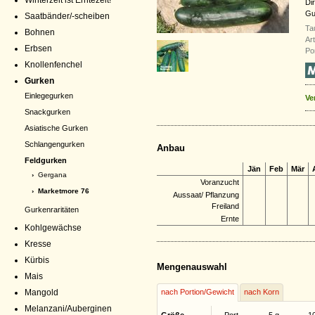
Winterzeit ist Erntezeit!
Di
Gu
Saatbänder/-scheiben
Ta
Bohnen
Ar
Erbsen
Po
Knollenfenchel
Gurken
Einlegegurken
Ve
Snackgurken
Asiatische Gurken
Schlangengurken
Anbau
Feldgurken
Jän
Feb
Mär
›
Gergana
Voranzucht
› Marketmore 76
Aussaat/ Pflanzung
Freiland
Gurkenraritäten
Ernte
Kohlgewächse
Kresse
Kürbis
Mengenauswahl
Mais
Mangold
nach Portion/Gewicht
nach Korn
Melanzani/Auberginen