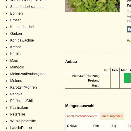
Winterzeit ist Erntezeit!
le
Fr
Saatbänder/-scheiben
Ta
Bohnen
Ar
Erbsen
Por
Knollenfenchel
Gurken
Kohlgewächse
Ve
Kresse
Kürbis
Mais
Anbau
Mangold
Jän
Feb
Mär
Melanzani/Auberginen
Aussaat/ Pflanzung
Melone
Freiland
Ernte
Karotten/Möhren
Paprika
Pfefferoni/Chili
Mengenauswahl
Pastinaken
Petersilie
nach Portion/Gewicht
nach Topfpillen
Wurzelpetersilie
Größe
Port.
1 g
2,
Lauch/Porree