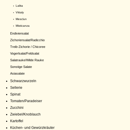
›
Lalita
›
Vittaly
›
Mesclun
›
Misticanza
Endiviensalat
Zichoriensalat/Radicchio
Treib-Zichorie / Chicoree
Vogerlsalat/Feldsalat
Salatrauke/Wilde Rauke
Sonstige Salate
Asiasalate
Schwarzwurzeln
Sellerie
Spinat
Tomaten/Paradeiser
Zucchini
Zwiebel/Knoblauch
Kartoffel
Küchen- und Gewürzkräuter