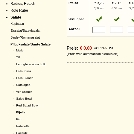
Preis/€
€ 3,75
€ 7,12
€ 1
Radies, Rettich
3,32 nto
6,30 nto
12,2
Rote Rübe
Salate
Verfügbar
Kopfsalat
Anzahl
Eissalat/Bataviasalat
Binde-/Romanasalat
Pflücksalate/Bunte Salate
Preis:
€ 0,00
inkl. 13% USt
›
Merio
(Preis wird automatisch aktualisiert)
›
Till
›
Lattughino riccio Lollo
›
Lollo rossa
›
Lollo Bionda
›
Catalogna
›
Venezianer
›
Salad Bowl
›
Red Salad Bowl
› Bijella
›
Piro
›
Rubinette
›
Cocarde