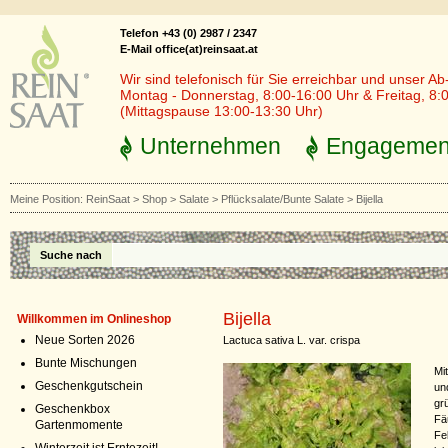
Telefon +43 (0) 2987 / 2347
E-Mail office(at)reinsaat.at
Wir sind telefonisch für Sie erreichbar und unser Ab
Montag - Donnerstag, 8:00-16:00 Uhr & Freitag, 8:
(Mittagspause 13:00-13:30 Uhr)
Unternehmen
Engagemen
Meine Position:
ReinSaat
>
Shop
>
Salate
>
Pflücksalate/Bunte Salate
>
Bijella
Suche nach
Bijella
Willkommen im Onlineshop
Neue Sorten 2026
Lactuca sativa L. var. crispa
Bunte Mischungen
Mi
Geschenkgutschein
un
gr
Geschenkbox
Fä
Gartenmomente
Fe