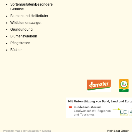
Sortenraritäten/Besondere
Gemüse
Blumen und Heilkräuter
Wildblumensaatgut
Gründüngung
Blumenzwiebeln
Pfingstrosen
Bücher
Website made by Malacek + Mazza
ReinSaat GmbH - 