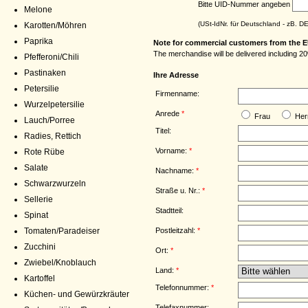
Bitte UID-Nummer angeben
Melone
(USt-IdNr. für Deutschland - zB. 
Karotten/Möhren
Paprika
Note for commercial customers from the E
The merchandise will be delivered including 20
Pfefferoni/Chili
Pastinaken
Ihre Adresse
Petersilie
Firmenname:
Wurzelpetersilie
Anrede
*
Frau
Her
Lauch/Porree
Titel:
Radies, Rettich
Vorname:
*
Rote Rübe
Salate
Nachname:
*
Schwarzwurzeln
Straße u. Nr.:
*
Sellerie
Stadtteil:
Spinat
Postleitzahl:
*
Tomaten/Paradeiser
Zucchini
Ort:
*
Zwiebel/Knoblauch
Land:
*
Kartoffel
Telefonnummer:
*
Küchen- und Gewürzkräuter
Telefaxnummer: