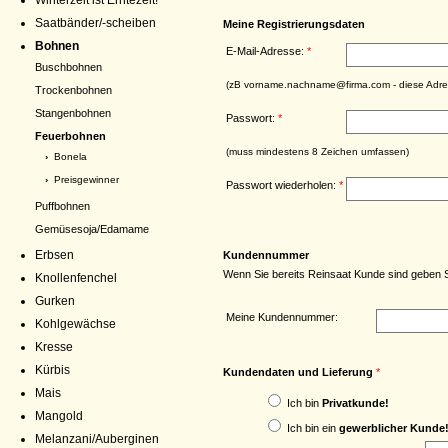
Winterzeit ist Erntezeit!
Saatbänder/-scheiben
Meine Registrierungsdaten
Bohnen
E-Mail-Adresse:
*
Buschbohnen
(zB vorname.nachname@firma.com - diese Adress
Trockenbohnen
Stangenbohnen
Passwort:
*
Feuerbohnen
(muss mindestens 8 Zeichen umfassen)
›
Bonela
›
Preisgewinner
Passwort wiederholen:
*
Puffbohnen
Gemüsesoja/Edamame
Erbsen
Kundennummer
Wenn Sie bereits Reinsaat Kunde sind geben 
Knollenfenchel
Gurken
Meine Kundennummer:
Kohlgewächse
Kresse
Kürbis
Kundendaten und Lieferung
*
Mais
Ich bin
Privatkunde!
Mangold
Ich bin ein
gewerblicher Kunde
Melanzani/Auberginen