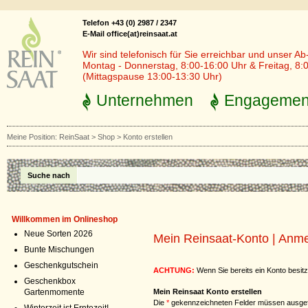
Telefon +43 (0) 2987 / 2347
E-Mail office(at)reinsaat.at
Wir sind telefonisch für Sie erreichbar und unser Ab
Montag - Donnerstag, 8:00-16:00 Uhr & Freitag, 8:
(Mittagspause 13:00-13:30 Uhr)
Unternehmen
Engagemen
Meine Position:
ReinSaat
>
Shop
>
Konto erstellen
Suche nach
Willkommen im Onlineshop
Neue Sorten 2026
Mein Reinsaat-Konto | Anm
Bunte Mischungen
Geschenkgutschein
ACHTUNG:
Wenn Sie bereits ein Konto besitz
Geschenkbox
Gartenmomente
Mein Reinsaat Konto erstellen
Die
*
gekennzeichneten Felder müssen ausgef