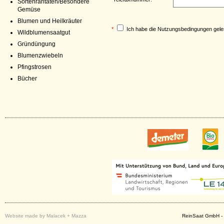
Sortenraritäten/Besondere
Gemüse
Blumen und Heilkräuter
*
Ich habe die
Nutzungsbedingungen
gele
Wildblumensaatgut
Gründüngung
Blumenzwiebeln
Pfingstrosen
Bücher
Website made by Malacek + Mazza
ReinSaat GmbH - 