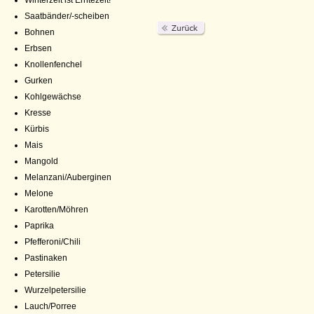
Winterzeit ist Erntezeit!
Saatbänder/-scheiben
Bohnen
Erbsen
Knollenfenchel
Gurken
Kohlgewächse
Kresse
Kürbis
Mais
Mangold
Melanzani/Auberginen
Melone
Karotten/Möhren
Paprika
Pfefferoni/Chili
Pastinaken
Petersilie
Wurzelpetersilie
Lauch/Porree