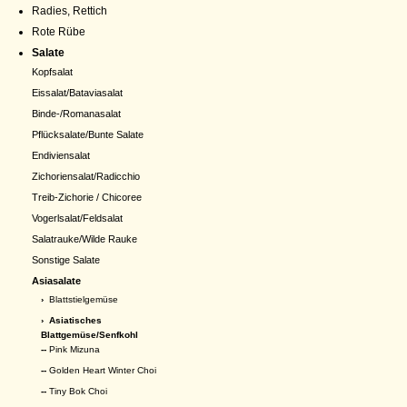
Radies, Rettich
Rote Rübe
Salate
Kopfsalat
Eissalat/Bataviasalat
Binde-/Romanasalat
Pflücksalate/Bunte Salate
Endiviensalat
Zichoriensalat/Radicchio
Treib-Zichorie / Chicoree
Vogerlsalat/Feldsalat
Salatrauke/Wilde Rauke
Sonstige Salate
Asiasalate
›
Blattstielgemüse
›
Asiatisches
Blattgemüse/Senfkohl
--
Pink Mizuna
--
Golden Heart Winter Choi
--
Tiny Bok Choi