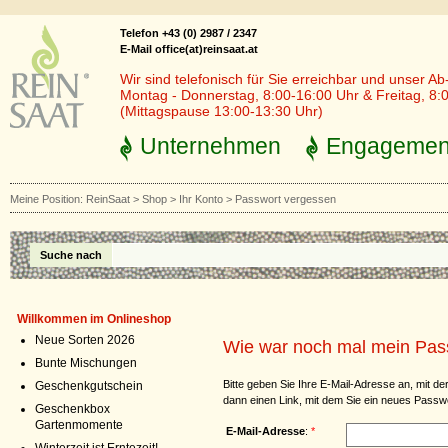
Telefon +43 (0) 2987 / 2347
E-Mail office(at)reinsaat.at
Wir sind telefonisch für Sie erreichbar und unser Ab
Montag - Donnerstag, 8:00-16:00 Uhr & Freitag, 8:
(Mittagspause 13:00-13:30 Uhr)
Unternehmen
Engagemen
Meine Position:
ReinSaat
>
Shop
>
Ihr Konto
>
Passwort vergessen
Suche nach
Willkommen im Onlineshop
Neue Sorten 2026
Wie war noch mal mein Pas
Bunte Mischungen
Bitte geben Sie Ihre E-Mail-Adresse an, mit der
Geschenkgutschein
dann einen Link, mit dem Sie ein neues Passw
Geschenkbox
Gartenmomente
E-Mail-Adresse
:
*