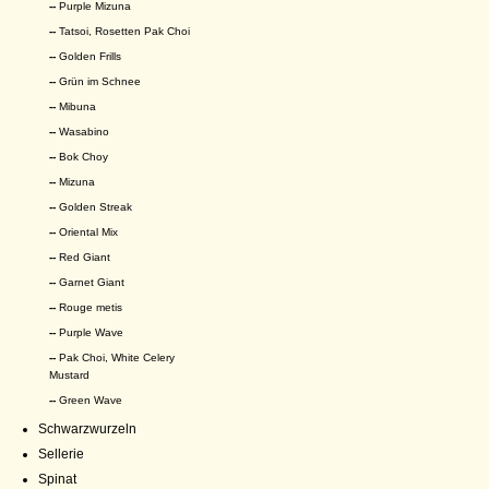
--
Purple Mizuna
--
Tatsoi, Rosetten Pak Choi
--
Golden Frills
--
Grün im Schnee
--
Mibuna
--
Wasabino
--
Bok Choy
--
Mizuna
--
Golden Streak
--
Oriental Mix
--
Red Giant
--
Garnet Giant
--
Rouge metis
--
Purple Wave
--
Pak Choi, White Celery
Mustard
--
Green Wave
Schwarzwurzeln
Sellerie
Spinat