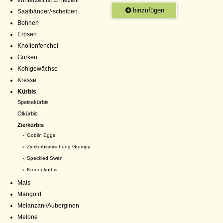
Winterzeit ist Erntezeit!
hinzufügen
Saatbänder/-scheiben
Bohnen
Erbsen
Knollenfenchel
Gurken
Kohlgewächse
Kresse
Kürbis
Speisekürbis
Ölkürbis
Zierkürbis
›
Goblin Eggs
›
Zierkürbismischung Grumpy
›
Speckled Swan
›
Kronenkürbis
Mais
Mangold
Melanzani/Auberginen
Melone