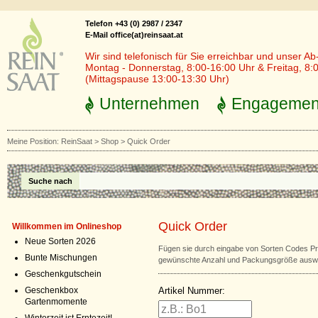
Telefon +43 (0) 2987 / 2347
E-Mail office(at)reinsaat.at
Wir sind telefonisch für Sie erreichbar und unser Ab
Montag - Donnerstag, 8:00-16:00 Uhr & Freitag, 8:
(Mittagspause 13:00-13:30 Uhr)
Unternehmen
Engagemen
Meine Position:
ReinSaat
>
Shop
>
Quick Order
Suche nach
Quick Order
Willkommen im Onlineshop
Neue Sorten 2026
Fügen sie durch eingabe von Sorten Codes Pr
Bunte Mischungen
gewünschte Anzahl und Packungsgröße ausw
Geschenkgutschein
Artikel Nummer:
Geschenkbox
Gartenmomente