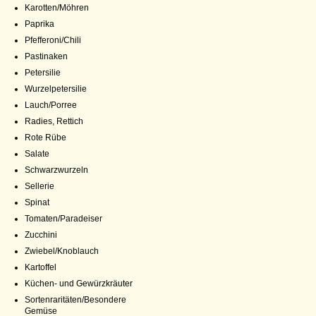
Karotten/Möhren
Paprika
Pfefferoni/Chili
Pastinaken
Petersilie
Wurzelpetersilie
Lauch/Porree
Radies, Rettich
Rote Rübe
Salate
Schwarzwurzeln
Sellerie
Spinat
Tomaten/Paradeiser
Zucchini
Zwiebel/Knoblauch
Kartoffel
Küchen- und Gewürzkräuter
Sortenraritäten/Besondere
Gemüse