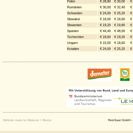
Polen
€ 28,80
€ 30,00
€
Rumänien
€ 30,00
€ 32,40
€
Schweden
€ 24,00
€ 25,20
€
Slowakei
€ 18,00
€ 18,60
€
Slowenien
€ 19,20
€ 19,80
€
Spanien
€ 44,40
€ 48,00
€
Tschechien
€ 18,60
€ 19,20
€
Ungarn
€ 15,00
€ 18,60
€
Kroatien
€ 24,00
€ 25,20
€
Website made by Malacek + Mazza
ReinSaat GmbH - 