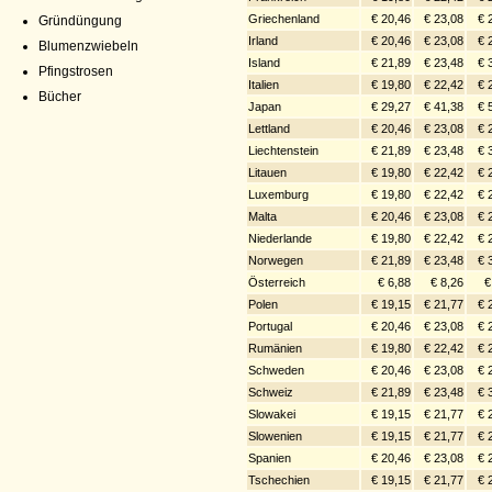
Griechenland
€ 20,46
€ 23,08
€ 
Gründüngung
Irland
€ 20,46
€ 23,08
€ 
Blumenzwiebeln
Island
€ 21,89
€ 23,48
€ 
Pfingstrosen
Italien
€ 19,80
€ 22,42
€ 
Bücher
Japan
€ 29,27
€ 41,38
€ 
Lettland
€ 20,46
€ 23,08
€ 
Liechtenstein
€ 21,89
€ 23,48
€ 
Litauen
€ 19,80
€ 22,42
€ 
Luxemburg
€ 19,80
€ 22,42
€ 
Malta
€ 20,46
€ 23,08
€ 
Niederlande
€ 19,80
€ 22,42
€ 
Norwegen
€ 21,89
€ 23,48
€ 
Österreich
€ 6,88
€ 8,26
€
Polen
€ 19,15
€ 21,77
€ 
Portugal
€ 20,46
€ 23,08
€ 
Rumänien
€ 19,80
€ 22,42
€ 
Schweden
€ 20,46
€ 23,08
€ 
Schweiz
€ 21,89
€ 23,48
€ 
Slowakei
€ 19,15
€ 21,77
€ 
Slowenien
€ 19,15
€ 21,77
€ 
Spanien
€ 20,46
€ 23,08
€ 
Tschechien
€ 19,15
€ 21,77
€ 