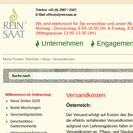
Telefon +43 (0) 2987 / 2347
E-Mail office(at)reinsaat.at
Wir sind telefonisch für Sie erreichbar und unser Ab
Montag - Donnerstag, 8:00-16:00 Uhr & Freitag, 8:
(Mittagspause 13:00-13:30 Uhr)
Unternehmen
Engagemen
Meine Position:
ReinSaat
>
Shop
>
Versandkosten
Suche nach
Versandkosten
Willkommen im Onlineshop
Neue Sorten 2026
Österreich:
Bunte Mischungen
Der Versand erfolgt auf Kosten des Bes
Geschenkgutschein
die effektiv anfallenden Versandkosten (
Geschenkbox
aufgrund von Lieferengpässen fallen in 
Gartenmomente
Versandkosten an. Pflanz- und Steckgu