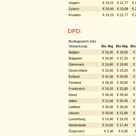
Ungarn
€ 19,15
€ 21,77
€ 
Zypern
€ 20,46
€ 23,08
€ 
Kroatien
€ 19,15
€ 21,77
€ 
DPD:
Bruttogewicht (inkl.
Verpackung)
Bis 3kg
Bis 5kg
Bis
Belgien
€ 16,80
€ 18,00
€
Bulgarien
€ 34,80
€ 37,20
€
Dänemark
€ 16,80
€ 18,60
€
Deutschland
€ 15,60
€ 16,20
€
Estland
€ 42,00
€ 43,80
€
Finnland
€ 26,40
€ 28,80
€
Frankreich
€ 19,20
€ 25,80
€
Irland
€ 36,00
€ 39,00
€
Italien
€ 21,60
€ 26,40
€
Lettland
€ 36,00
€ 39,00
€
Litauen
€ 30,00
€ 31,80
€
Luxemburg
€ 14,40
€ 16,20
€
Niederlande
€ 15,60
€ 17,40
€
Österreich
€ 5,40
€ 6,00