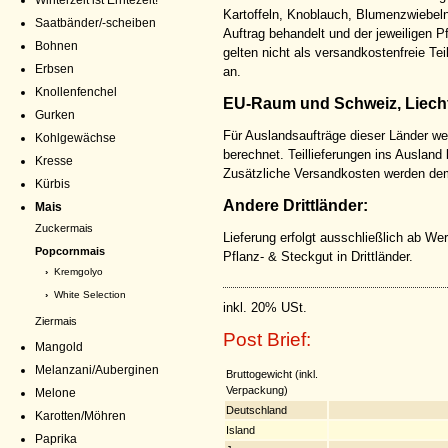
Winterzeit ist Erntezeit!
Kartoffeln, Knoblauch, Blumenzwiebeln
Saatbänder/-scheiben
Auftrag behandelt und der jeweiligen 
Bohnen
gelten nicht als versandkostenfreie Tei
Erbsen
an.
Knollenfenchel
EU-Raum und Schweiz, Liecht
Gurken
Für Auslandsaufträge dieser Länder we
Kohlgewächse
berechnet. Teillieferungen ins Ausland
Kresse
Zusätzliche Versandkosten werden dem
Kürbis
Andere Drittländer:
Mais
Zuckermais
Lieferung erfolgt ausschließlich ab Wer
Popcornmais
Pflanz- & Steckgut in Drittländer.
›
Kremgolyo
›
White Selection
inkl. 20% USt.
Ziermais
Post Brief:
Mangold
Melanzani/Auberginen
Bruttogewicht (inkl.
Verpackung)
Melone
Deutschland
Karotten/Möhren
Island
Paprika