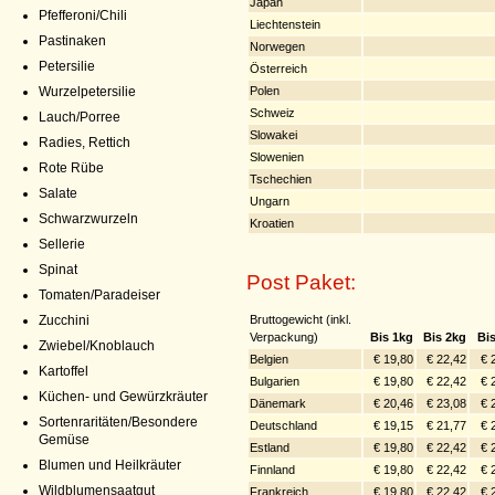
Japan
Pfefferoni/Chili
Liechtenstein
Pastinaken
Norwegen
Petersilie
Österreich
Polen
Wurzelpetersilie
Schweiz
Lauch/Porree
Slowakei
Radies, Rettich
Slowenien
Rote Rübe
Tschechien
Salate
Ungarn
Schwarzwurzeln
Kroatien
Sellerie
Spinat
Post Paket:
Tomaten/Paradeiser
Bruttogewicht (inkl.
Zucchini
Verpackung)
Bis 1kg
Bis 2kg
Bi
Zwiebel/Knoblauch
Belgien
€ 19,80
€ 22,42
€ 
Kartoffel
Bulgarien
€ 19,80
€ 22,42
€ 
Küchen- und Gewürzkräuter
Dänemark
€ 20,46
€ 23,08
€ 
Sortenraritäten/Besondere
Deutschland
€ 19,15
€ 21,77
€ 
Gemüse
Estland
€ 19,80
€ 22,42
€ 
Blumen und Heilkräuter
Finnland
€ 19,80
€ 22,42
€ 
Wildblumensaatgut
Frankreich
€ 19,80
€ 22,42
€ 