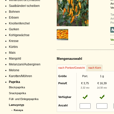
Winterzeit ist Erntezeit!
Ar
Saatbänder/-scheiben
Ve
Bohnen
Ta
Erbsen
Ar
Po
Knollenfenchel
Gurken
Kohlgewächse
Ve
Kresse
Kürbis
Mais
Mangold
Mengenauswahl
Melanzani/Auberginen
nach Portion/Gewicht
nach Korn
Melone
Karotten/Möhren
Größe
Port.
1 g
Paprika
Preis/€
€ 3,75
€ 16,39
Blockpaprika
3,32 nto
14,50 nto
Snackpaprika
Verfügbar
Füll- und Einlegepaprika
Lamuyotyp
Anzahl
› Kasaya