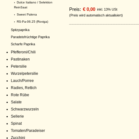
›
Dulce Italiano / Selektion
ReinSaat
Preis:
€ 0,00
inkl. 13% USt
›
Sweet Palena
(Preis wird automatisch aktualisiert)
›
RS-Pa-06.25 (Roviga)
Spitzpaprika
Paradeisfrüchtige Paprika
Scharfe Paprika
Pfefferoni/Chili
Pastinaken
Petersilie
Wurzelpetersilie
Lauch/Porree
Radies, Rettich
Rote Rübe
Salate
Schwarzwurzeln
Sellerie
Spinat
Tomaten/Paradeiser
Zucchini