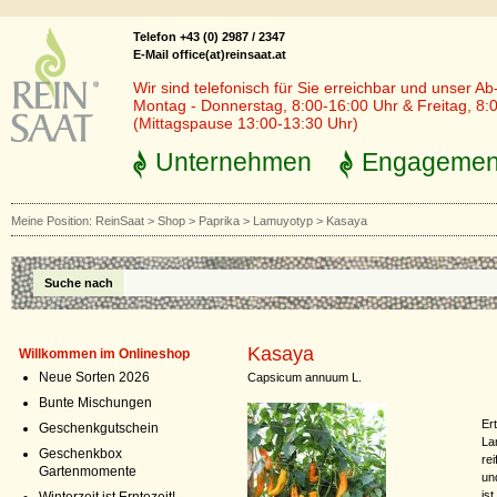
Telefon +43 (0) 2987 / 2347
E-Mail office(at)reinsaat.at
Wir sind telefonisch für Sie erreichbar und unser Ab
Montag - Donnerstag, 8:00-16:00 Uhr & Freitag, 8:
(Mittagspause 13:00-13:30 Uhr)
Unternehmen
Engagemen
Meine Position:
ReinSaat
>
Shop
>
Paprika
>
Lamuyotyp
>
Kasaya
Suche nach
Kasaya
Willkommen im Onlineshop
Neue Sorten 2026
Capsicum annuum L.
Bunte Mischungen
Ert
Geschenkgutschein
La
Geschenkbox
re
Gartenmomente
un
is