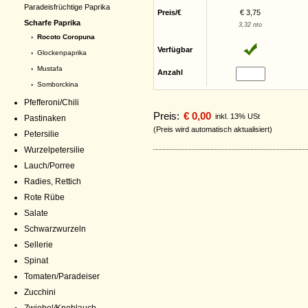
Paradeisfrüchtige Paprika
Preis/€
€ 3,75
Scharfe Paprika
3,32 nto
› Rocoto Coropuna
Verfügbar
›
Glockenpaprika
›
Mustafa
Anzahl
›
Somborckina
Pfefferoni/Chili
Preis:
€ 0,00
inkl. 13% USt
Pastinaken
(Preis wird automatisch aktualisiert)
Petersilie
Wurzelpetersilie
Lauch/Porree
Radies, Rettich
Rote Rübe
Salate
Schwarzwurzeln
Sellerie
Spinat
Tomaten/Paradeiser
Zucchini