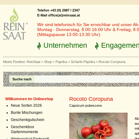
Telefon +43 (0) 2987 / 2347
E-Mail office(at)reinsaat.at
Wir sind telefonisch für Sie erreichbar und unser Ab
Montag - Donnerstag, 8:00-16:00 Uhr & Freitag, 8:
(Mittagspause 13:00-13:30 Uhr)
Unternehmen
Engagemen
Meine Position:
ReinSaat
>
Shop
>
Paprika
>
Scharfe Paprika
>
Rocoto Coropuna
Suche nach
Rocoto Coropuna
Willkommen im Onlineshop
Neue Sorten 2026
Capsicum pubescens
Bunte Mischungen
Ab
Geschenkgutschein
au
Geschenkbox
mi
Gartenmomente
ap
du