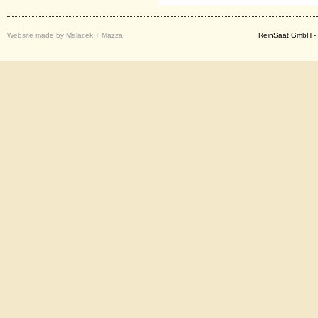
Website made by Malacek + Mazza
ReinSaat GmbH - 