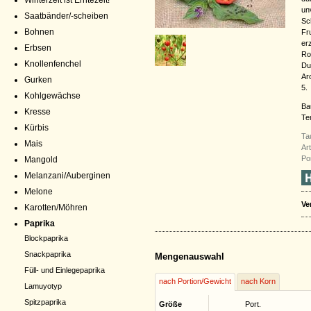
Winterzeit ist Erntezeit!
un
Saatbänder/-scheiben
Sc
Bohnen
Fr
er
Erbsen
Ro
Knollenfenchel
Du
Ar
Gurken
5.
Kohlgewächse
Ba
Kresse
Te
Kürbis
Ta
Mais
Ar
Po
Mangold
Melanzani/Auberginen
Melone
Ve
Karotten/Möhren
Paprika
Blockpaprika
Snackpaprika
Mengenauswahl
Füll- und Einlegepaprika
nach Portion/Gewicht
nach Korn
Lamuyotyp
Spitzpaprika
Größe
Port.