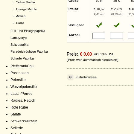
Größe
10 K
25 K
5
›
Yellow Marble
Preis/€
€ 10,62
€ 23,39
€ 4
›
Orange Marble
9,40 nto
20,70 nto
35,5
› Arwen
›
Radja
Verfügbar
Füll- und Einlegepaprika
Anzahl
Lamuyotyp
Spitzpaprika
Paradeisfrüchtige Paprika
Preis:
€ 0,00
inkl. 13% USt
Scharfe Paprika
(Preis wird automatisch aktualisiert)
Pfefferoni/Chili
Pastinaken
Kulturhinweise
Petersilie
Wurzelpetersilie
Lauch/Porree
Radies, Rettich
Rote Rübe
Salate
Schwarzwurzeln
Sellerie