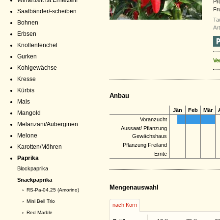
Winterzeit ist Erntezeit!
Pr
Fr
Saatbänder/-scheiben
Ta
Bohnen
Ar
Erbsen
Knollenfenchel
Gurken
Ve
Kohlgewächse
Kresse
Kürbis
Anbau
Mais
Jän
Feb
Mär
Mangold
Voranzucht
Melanzani/Auberginen
Aussaat/ Pflanzung
Melone
Gewächshaus
Pflanzung Freiland
Karotten/Möhren
Ernte
Paprika
Blockpaprika
Snackpaprika
Mengenauswahl
›
RS-Pa-04.25 (Amorino)
›
Mini Bell Trio
nach Korn
›
Red Marble