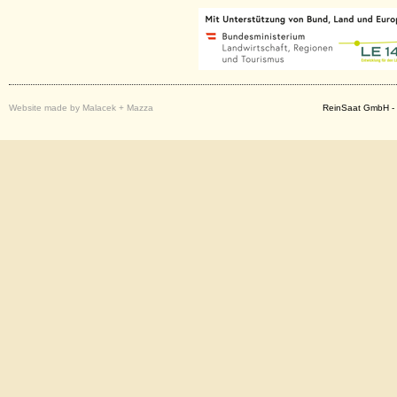
Website made by Malacek + Mazza
ReinSaat GmbH - 