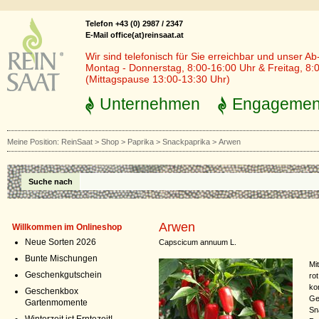
Telefon +43 (0) 2987 / 2347
E-Mail office(at)reinsaat.at
Wir sind telefonisch für Sie erreichbar und unser Ab
Montag - Donnerstag, 8:00-16:00 Uhr & Freitag, 8:
(Mittagspause 13:00-13:30 Uhr)
Unternehmen
Engagemen
Meine Position:
ReinSaat
>
Shop
>
Paprika
>
Snackpaprika
>
Arwen
Suche nach
Arwen
Willkommen im Onlineshop
Neue Sorten 2026
Capscicum annuum L.
Bunte Mischungen
Mi
Geschenkgutschein
rot
ko
Geschenkbox
Ge
Gartenmomente
Sn