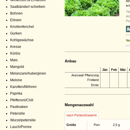
Winterzeit ist Erntezeit!
be
er
Saatbänder/-scheiben
Ta
Bohnen
Ar
Erbsen
Por
Knollenfenchel
Gurken
Kohlgewächse
Ve
Kresse
Kürbis
Mais
Anbau
Mangold
Jän
Feb
Mär
Melanzani/Auberginen
Aussaat/ Pflanzung
Melone
Freiland
Ernte
Karotten/Möhren
Paprika
Pfefferoni/Chili
Mengenauswahl
Pastinaken
Petersilie
nach Portion/Gewicht
Wurzelpetersilie
Größe
Port.
2,5 g
Lauch/Porree