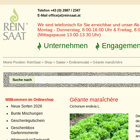
Telefon +43 (0) 2987 / 2347
E-Mail office(at)reinsaat.at
Wir sind telefonisch für Sie erreichbar und unser Ab
Montag - Donnerstag, 8:00-16:00 Uhr & Freitag, 8:
(Mittagspause 13:00-13:30 Uhr)
Unternehmen
Engagemen
Meine Position:
ReinSaat
>
Shop
>
Salate
>
Endiviensalat
>
Géante maraîchère
Suche nach
Géante maraîchère
Willkommen im Onlineshop
Neue Sorten 2026
Cichorium endivia L.
Bunte Mischungen
Die
Geschenkgutschein
di
Kö
Geschenkbox
ho
Gartenmomente
ar