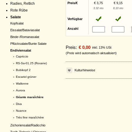
Preis/€
€ 3,75
€ 9,15
Radies, Rettich
3,32 nto
8,10 nto
Rote Rübe
Salate
Verfügbar
Kopfsalat
Anzahl
Eissalat/Bataviasalat
Binde-/Romanasalat
Pflücksalate/Bunte Salate
Preis:
€ 0,00
inkl. 13% USt
Endiviensalat
(Preis wird automatisch aktualisiert)
›
Capriccio
›
RS-Sa-01.25 (Roxane)
›
Bubikopf 2
Kulturhinweise
›
Escariol grüner
›
Wallonne
›
Aurora
› Géante maraîchère
›
Diva
›
Nuance
›
Très fine maraîchère
Zichoriensalat/Radicchio