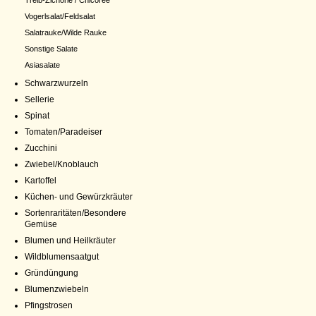
Treib-Zichorie / Chicoree
Vogerlsalat/Feldsalat
Salatrauke/Wilde Rauke
Sonstige Salate
Asiasalate
Schwarzwurzeln
Sellerie
Spinat
Tomaten/Paradeiser
Zucchini
Zwiebel/Knoblauch
Kartoffel
Küchen- und Gewürzkräuter
Sortenraritäten/Besondere
Gemüse
Blumen und Heilkräuter
Wildblumensaatgut
Gründüngung
Blumenzwiebeln
Pfingstrosen