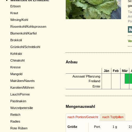
Winterzeit ist Erntezeit!
Sc
gan
Erbsen
Ta
Kraut
Ar
Wirsing/Kohl
Por
Rosenkohl/Kohlsprossen
Blumenkohl/Karfiol
Brokkoli
Ve
Grünkohl/Schnittkohl
Kohlrabi
Chinakohl
Anbau
Kresse
Jän
Feb
Mär
Mangold
Aussaat/ Pflanzung
Mairüben/Navets
Freiland
Ernte
Karotten/Möhren
Lauch/Porree
Pastinaken
Mengenauswahl
Wurzelpetersilie
Rettich
nach Portion/Gewicht
nach Topfpillen
Radies
Größe
Port.
1 g
2,
Rote Rüben