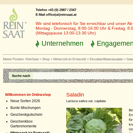
Telefon +43 (0) 2987 / 2347
E-Mail office(at)reinsaat.at
Wir sind telefonisch für Sie erreichbar und unser Ab
Montag - Donnerstag, 8:00-16:00 Uhr & Freitag, 8:
(Mittagspause 13:00-13:30 Uhr)
Unternehmen
Engagemen
Meine Position:
ReinSaat
>
Shop
>
Winterzeit ist Erntezeit!
>
Eissalate/Bataviasalate
>
Sala
Suche nach
Saladin
Willkommen im Onlineshop
Neue Sorten 2026
Lactuca sativa var. capitata
Bunte Mischungen
Be
Geschenkgutschein
Er
fü
Geschenkbox
kn
Gartenmomente
Un