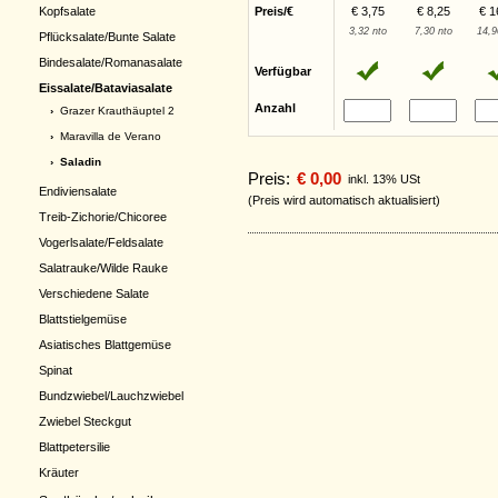
Kopfsalate
Preis/€
€ 3,75
€ 8,25
€ 1
3,32 nto
7,30 nto
14,9
Pflücksalate/Bunte Salate
Bindesalate/Romanasalate
Verfügbar
Eissalate/Bataviasalate
Anzahl
›
Grazer Krauthäuptel 2
›
Maravilla de Verano
› Saladin
Preis:
€ 0,00
inkl. 13% USt
Endiviensalate
(Preis wird automatisch aktualisiert)
Treib-Zichorie/Chicoree
Vogerlsalate/Feldsalate
Salatrauke/Wilde Rauke
Verschiedene Salate
Blattstielgemüse
Asiatisches Blattgemüse
Spinat
Bundzwiebel/Lauchzwiebel
Zwiebel Steckgut
Blattpetersilie
Kräuter