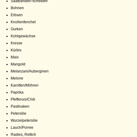
Saatbänder/-scheiben
Bohnen
Erbsen
Knollenfenchel
Gurken
Kohlgewächse
Kresse
Kürbis
Mais
Mangold
Melanzani/Auberginen
Melone
Karotten/Möhren
Paprika
Pfefferoni/Chili
Pastinaken
Petersilie
Wurzelpetersilie
Lauch/Porree
Radies, Rettich