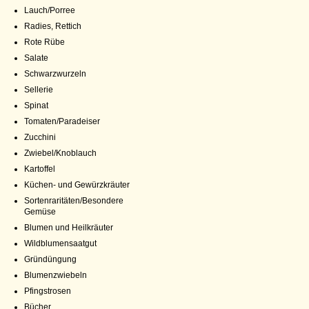
Lauch/Porree
Radies, Rettich
Rote Rübe
Salate
Schwarzwurzeln
Sellerie
Spinat
Tomaten/Paradeiser
Zucchini
Zwiebel/Knoblauch
Kartoffel
Küchen- und Gewürzkräuter
Sortenraritäten/Besondere
Gemüse
Blumen und Heilkräuter
Wildblumensaatgut
Gründüngung
Blumenzwiebeln
Pfingstrosen
Bücher