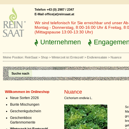
Telefon +43 (0) 2987 / 2347
E-Mail office(at)reinsaat.at
Wir sind telefonisch für Sie erreichbar und unser Ab
Montag - Donnerstag, 8:00-16:00 Uhr & Freitag, 8:
(Mittagspause 13:00-13:30 Uhr)
Unternehmen
Engagemen
Meine Position:
ReinSaat
>
Shop
>
Winterzeit ist Erntezeit!
>
Endiviensalate
>
Nuance
Suche nach
Nuance
Willkommen im Onlineshop
Neue Sorten 2026
Cichorium endivia L.
Bunte Mischungen
Sc
Geschenkgutschein
Ma
gr
Geschenkbox
br
Gartenmomente
ge