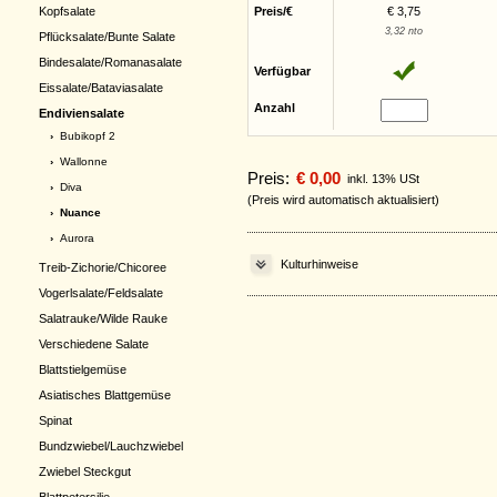
Kopfsalate
Preis/€
€ 3,75
3,32 nto
Pflücksalate/Bunte Salate
Bindesalate/Romanasalate
Verfügbar
Eissalate/Bataviasalate
Anzahl
Endiviensalate
›
Bubikopf 2
›
Wallonne
Preis:
€ 0,00
inkl. 13% USt
›
Diva
(Preis wird automatisch aktualisiert)
› Nuance
›
Aurora
Kulturhinweise
Treib-Zichorie/Chicoree
Vogerlsalate/Feldsalate
Salatrauke/Wilde Rauke
Verschiedene Salate
Blattstielgemüse
Asiatisches Blattgemüse
Spinat
Bundzwiebel/Lauchzwiebel
Zwiebel Steckgut