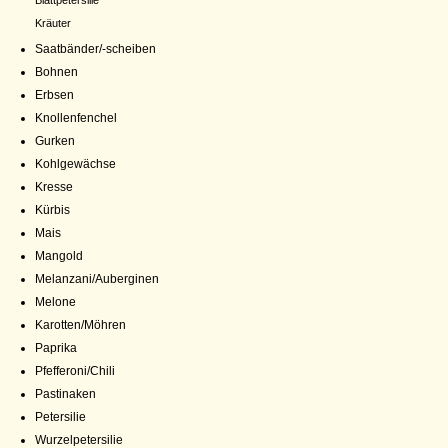
Blattpetersilie
Kräuter
Saatbänder/-scheiben
Bohnen
Erbsen
Knollenfenchel
Gurken
Kohlgewächse
Kresse
Kürbis
Mais
Mangold
Melanzani/Auberginen
Melone
Karotten/Möhren
Paprika
Pfefferoni/Chili
Pastinaken
Petersilie
Wurzelpetersilie