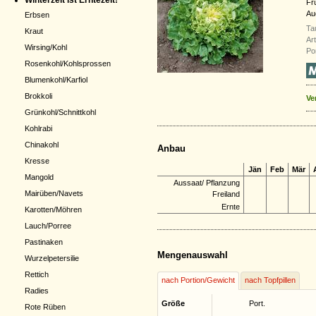
Winterzeit ist Erntezeit!
Fr
Auc
Erbsen
Ta
Kraut
Ar
Wirsing/Kohl
Por
Rosenkohl/Kohlsprossen
Blumenkohl/Karfiol
Brokkoli
Ve
Grünkohl/Schnittkohl
Kohlrabi
Chinakohl
Anbau
Kresse
Jän
Feb
Mär
Mangold
Aussaat/ Pflanzung
Mairüben/Navets
Freiland
Ernte
Karotten/Möhren
Lauch/Porree
Pastinaken
Mengenauswahl
Wurzelpetersilie
Rettich
nach Portion/Gewicht
nach Topfpillen
Radies
Größe
Port.
Rote Rüben