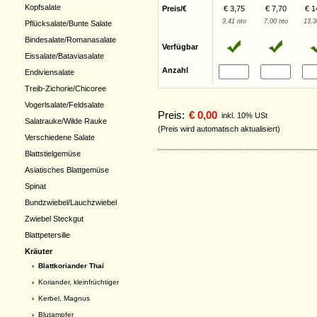
Kopfsalate
Preis/€
€ 3,75
€ 7,70
€ 1
3,41 nto
7,00 nto
13,3
Pflücksalate/Bunte Salate
Bindesalate/Romanasalate
Verfügbar
Eissalate/Bataviasalate
Anzahl
Endiviensalate
Treib-Zichorie/Chicoree
Vogerlsalate/Feldsalate
Preis:
€ 0,00
inkl. 10% USt
Salatrauke/Wilde Rauke
(Preis wird automatisch aktualisiert)
Verschiedene Salate
Blattstielgemüse
Asiatisches Blattgemüse
Spinat
Bundzwiebel/Lauchzwiebel
Zwiebel Steckgut
Blattpetersilie
Kräuter
› Blattkoriander Thai
›
Koriander, kleinfrüchtiger
›
Kerbel, Magnus
›
Blutampfer