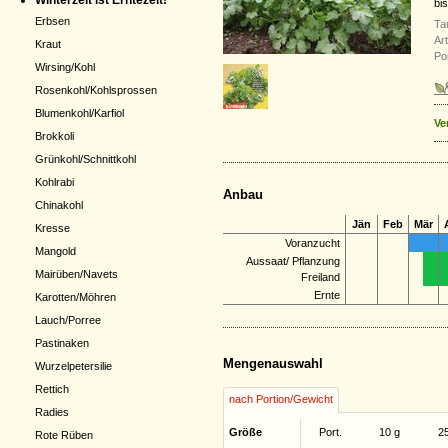
Winterzeit ist Erntezeit!
bi
Erbsen
Ta
Ar
Kraut
Por
Wirsing/Kohl
Rosenkohl/Kohlsprossen
Blumenkohl/Karfiol
Ve
Brokkoli
Grünkohl/Schnittkohl
Kohlrabi
Anbau
Chinakohl
Jän
Feb
Mär
Kresse
Voranzucht
Mangold
Aussaat/ Pflanzung
Mairüben/Navets
Freiland
Ernte
Karotten/Möhren
Lauch/Porree
Pastinaken
Mengenauswahl
Wurzelpetersilie
Rettich
nach Portion/Gewicht
Radies
Größe
Port.
10 g
2
Rote Rüben