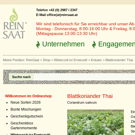
Telefon +43 (0) 2987 / 2347
E-Mail office(at)reinsaat.at
Wir sind telefonisch für Sie erreichbar und unser Ab
Montag - Donnerstag, 8:00-16:00 Uhr & Freitag, 8:
(Mittagspause 13:00-13:30 Uhr)
Unternehmen
Engagemen
Meine Position:
ReinSaat
>
Shop
>
Winterzeit ist Erntezeit!
>
Kräuter
>
Blattkoriander Thai
Suche nach
Blattkoriander Thai
Willkommen im Onlineshop
Neue Sorten 2026
Coriandrum sativum
Bunte Mischungen
Ei
Geschenkgutschein
Ge
Zi
Geschenkbox
Bl
Gartenmomente
Sp