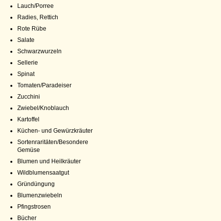
Lauch/Porree
Radies, Rettich
Rote Rübe
Salate
Schwarzwurzeln
Sellerie
Spinat
Tomaten/Paradeiser
Zucchini
Zwiebel/Knoblauch
Kartoffel
Küchen- und Gewürzkräuter
Sortenraritäten/Besondere
Gemüse
Blumen und Heilkräuter
Wildblumensaatgut
Gründüngung
Blumenzwiebeln
Pfingstrosen
Bücher