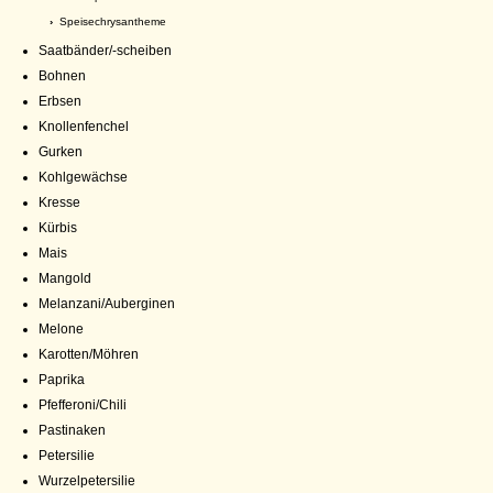
›
Speisechrysantheme
Saatbänder/-scheiben
Bohnen
Erbsen
Knollenfenchel
Gurken
Kohlgewächse
Kresse
Kürbis
Mais
Mangold
Melanzani/Auberginen
Melone
Karotten/Möhren
Paprika
Pfefferoni/Chili
Pastinaken
Petersilie
Wurzelpetersilie