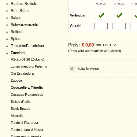
Radies, Rettich
3,32 nto
7,20 nto
13,9
Rote Rübe
Verfügbar
Salate
Schwarzwurzeln
Anzahl
Sellerie
Spinat
Preis:
€ 0,00
inkl. 13% USt
Tomaten/Paradeiser
(Preis wird automatisch aktualisiert)
Zucchini
RS-Zu-01.26 (Zoltano)
Lungo bianco di Palermo
Kulturhinweise
Ola Escaladora
Zuboda
Cocozelle v. Tripolis
Costates Romanesco
Striato d’Italia
Black Beauty
Alberello
Tondo di Piacenza
Tondo chiaro di Nizza
Temprano de Argelia