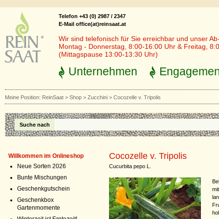
Telefon +43 (0) 2987 / 2347
E-Mail office(at)reinsaat.at
Wir sind telefonisch für Sie erreichbar und unser Ab
Montag - Donnerstag, 8:00-16:00 Uhr & Freitag, 8:
(Mittagspause 13:00-13:30 Uhr)
Unternehmen
Engagemen
Meine Position:
ReinSaat
>
Shop
>
Zucchini
>
Cocozelle v. Tripolis
Suche nach
Cocozelle v. Tripolis
Willkommen im Onlineshop
Neue Sorten 2026
Cucurbita pepo L.
Bunte Mischungen
Be
Geschenkgutschein
mi
la
Geschenkbox
Fr
Gartenmomente
ho