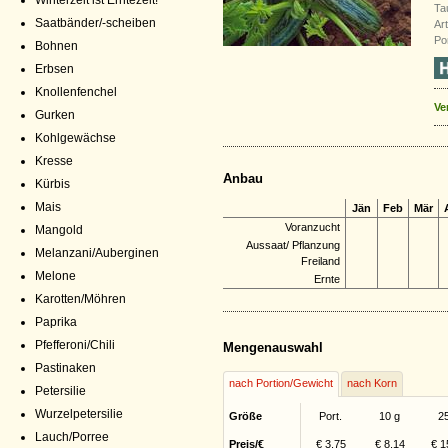
Winterzeit ist Erntezeit!
Ta
Saatbänder/-scheiben
Ar
Po
Bohnen
Erbsen
Knollenfenchel
Ve
Gurken
Kohlgewächse
Kresse
Anbau
Kürbis
Mais
Jän
Feb
Mär
Voranzucht
Mangold
Aussaat/ Pflanzung
Melanzani/Auberginen
Freiland
Melone
Ernte
Karotten/Möhren
Paprika
Pfefferoni/Chili
Mengenauswahl
Pastinaken
nach Portion/Gewicht
nach Korn
Petersilie
Wurzelpetersilie
Größe
Port.
10 g
2
Lauch/Porree
Preis/€
€ 3,75
€ 8,14
€ 1