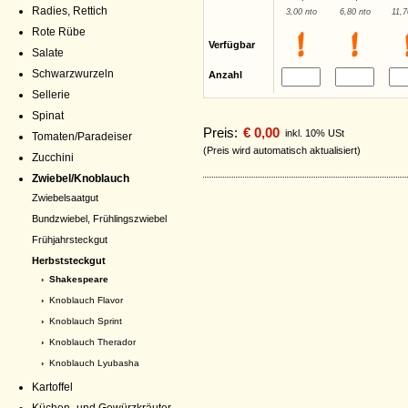
Radies, Rettich
3,00 nto
6,80 nto
11,7
Rote Rübe
Verfügbar
Salate
Schwarzwurzeln
Anzahl
Sellerie
Spinat
Preis:
€ 0,00
inkl. 10% USt
Tomaten/Paradeiser
(Preis wird automatisch aktualisiert)
Zucchini
Zwiebel/Knoblauch
Zwiebelsaatgut
Bundzwiebel, Frühlingszwiebel
Frühjahrsteckgut
Herbststeckgut
› Shakespeare
›
Knoblauch Flavor
›
Knoblauch Sprint
›
Knoblauch Therador
›
Knoblauch Lyubasha
Kartoffel