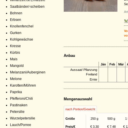
Winterzeit ist Erntezeit!
Se
Saatbänder/-scheiben
Ar
Bohnen
Erbsen
Knollenfenchel
Vo
Gurken
vo
Kohlgewächse
Kresse
Kürbis
Anbau
Mais
Jän
Feb
Mär
Mangold
Aussaat/ Pflanzung
Melanzani/Auberginen
Freiland
Melone
Ernte
Karotten/Möhren
Paprika
Pfefferoni/Chili
Mengenauswahl
Pastinaken
nach Portion/Gewicht
Petersilie
Wurzelpetersilie
Größe
250 g
500 g
1
Lauch/Porree
Preis/€
€ 3,30
€ 7,48
€ 1