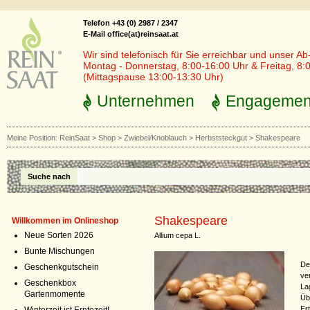
Telefon +43 (0) 2987 / 2347
E-Mail office(at)reinsaat.at
Wir sind telefonisch für Sie erreichbar und unser Ab
Montag - Donnerstag, 8:00-16:00 Uhr & Freitag, 8:
(Mittagspause 13:00-13:30 Uhr)
Unternehmen
Engagemen
Meine Position:
ReinSaat
>
Shop
>
Zwiebel/Knoblauch
>
Herbststeckgut
>
Shakespeare
Suche nach
Shakespeare
Willkommen im Onlineshop
Neue Sorten 2026
Allium cepa L.
Bunte Mischungen
De
Geschenkgutschein
ve
Geschenkbox
Lag
Gartenmomente
Üb
Er