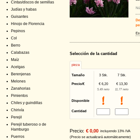
Cintas/discos de semillas
Nú
Judías y habas
Guisantes
De
Hinojo de Florencia
pe
Pepinos
Es
Col
Berro
Calabazas
Selección de la cantidad
Maíz
pieza
Acelgas
Berenjenas
Tamaño
3 Stk.
7 Stk.
Melones
Precio/€
€ 6,20
€ 13,30
Zanahorias
5,49 neto
11,77 neto
Pimientos
Disponible
Chiles y guindillas
Chirivía
Cantidad
Perejil
Perejil tuberoso o de
Hamburgo
Precio:
€ 0,00
incluyendo 13% IVA
Puerros
(Precio se actualizará automáticamente)