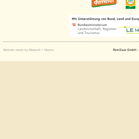
Website made by Malacek + Mazza
ReinSaat GmbH - 