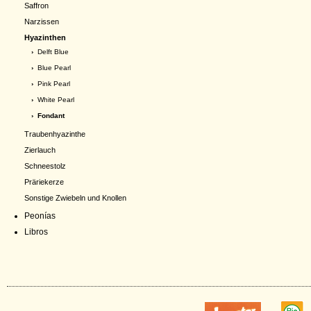
Saffron
Narzissen
Hyazinthen
›
Delft Blue
›
Blue Pearl
›
Pink Pearl
›
White Pearl
› Fondant
Traubenhyazinthe
Zierlauch
Schneestolz
Präriekerze
Sonstige Zwiebeln und Knollen
Peonías
Libros