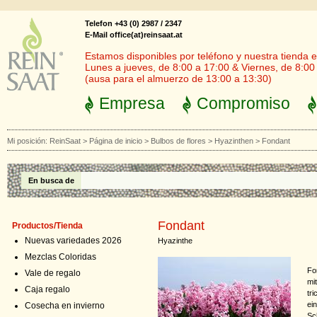
Telefon +43 (0) 2987 / 2347
E-Mail office(at)reinsaat.at
Estamos disponibles por teléfono y nuestra tienda en
Lunes a jueves, de 8:00 a 17:00 & Viernes, de 8:00
(ausa para el almuerzo de 13:00 a 13:30)
Empresa
Compromiso
Mi posición:
ReinSaat
>
Página de inicio
>
Bulbos de flores
>
Hyazinthen
>
Fondant
En busca de
Fondant
Productos/Tienda
Nuevas variedades 2026
Hyazinthe
Mezclas Coloridas
Fo
Vale de regalo
mi
Caja regalo
tri
ei
Cosecha en invierno
Sch