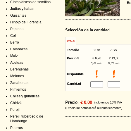
Cintas/discos de semillas
Es
Judías y habas
Guisantes
Hinojo de Florencia
Pepinos
Selección de la cantidad
Col
pieza
Berro
Calabazas
Tamaño
3 Stk.
7 Stk.
Maíz
Precio/€
€ 6,20
€ 13,30
Acelgas
5,49 neto
11,77 neto
Berenjenas
Disponible
Melones
Zanahorias
Cantidad
Pimientos
Chiles y guindillas
Precio:
€ 0,00
incluyendo 13% IVA
Chirivía
(Precio se actualizará automáticamente)
Perejil
Perejil tuberoso o de
Hamburgo
Puerros