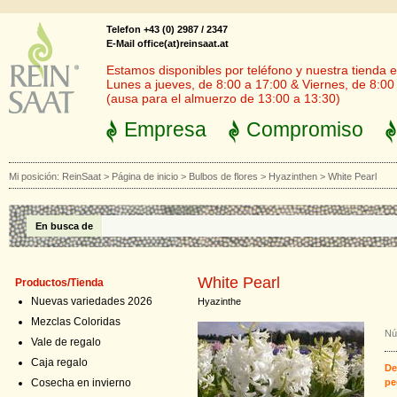
Telefon +43 (0) 2987 / 2347
E-Mail office(at)reinsaat.at
Estamos disponibles por teléfono y nuestra tienda en
Lunes a jueves, de 8:00 a 17:00 & Viernes, de 8:00
(ausa para el almuerzo de 13:00 a 13:30)
Empresa
Compromiso
Mi posición:
ReinSaat
>
Página de inicio
>
Bulbos de flores
>
Hyazinthen
>
White Pearl
En busca de
White Pearl
Productos/Tienda
Nuevas variedades 2026
Hyazinthe
Mezclas Coloridas
Nú
Vale de regalo
Caja regalo
De
Cosecha en invierno
pe