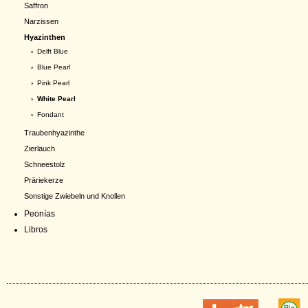
Saffron
Narzissen
Hyazinthen
›
Delft Blue
›
Blue Pearl
›
Pink Pearl
› White Pearl
›
Fondant
Traubenhyazinthe
Zierlauch
Schneestolz
Präriekerze
Sonstige Zwiebeln und Knollen
Peonías
Libros