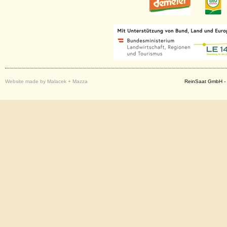
Website made by Malacek + Mazza
ReinSaat GmbH - 