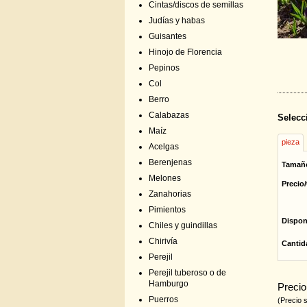
Cintas/discos de semillas
Judías y habas
Guisantes
Hinojo de Florencia
Pepinos
Col
Berro
Calabazas
Selecc
Maíz
pieza
Acelgas
Berenjenas
Tamañ
Melones
Precio/
Zanahorias
Pimientos
Dispon
Chiles y guindillas
Chirivía
Cantid
Perejil
Perejil tuberoso o de
Hamburgo
Precio
Puerros
(Precio 