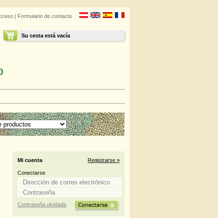
cceso
|
Formulario de contacto
Su cesta está vacía
o
Mi cuenta
Registrarse »
Conectarse
Contraseña olvidada