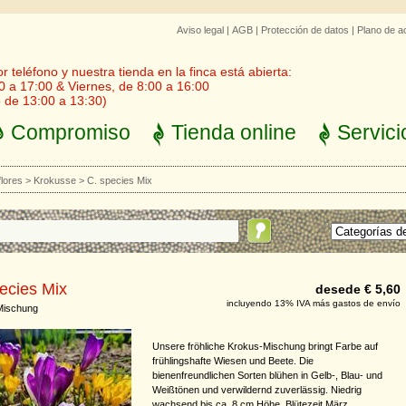
Aviso legal
|
AGB
|
Protección de datos
|
Plano de a
 teléfono y nuestra tienda en la finca está abierta:
0 a 17:00 & Viernes, de 8:00 a 16:00
 de 13:00 a 13:30)
Compromiso
Tienda online
Servici
flores
>
Krokusse
>
C. species Mix
ecies Mix
desede € 5,60
incluyendo 13% IVA más gastos de envío
Mischung
Unsere fröhliche Krokus-Mischung bringt Farbe auf
frühlingshafte Wiesen und Beete. Die
bienenfreundlichen Sorten blühen in Gelb-, Blau- und
Weißtönen und verwildernd zuverlässig. Niedrig
wachsend bis ca. 8 cm Höhe. Blütezeit März.