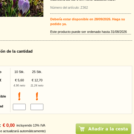
Número del artículo: Z362
Debería estar disponible en 28/09/2026. Haga su
pedido ya.
Este producto puede ser ordenado hasta 31/08/2026
ión de la cantidad
o
10 Stk.
25 Stk.
€
€ 5,60
€ 12,70
4,96 neto
11,24 neto
ible
ad
:
€ 0,00
incluyendo 13% IVA
se actualizará automáticamente)