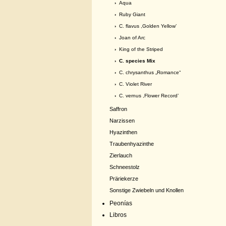
›
Aqua
›
Ruby Giant
›
C. flavus ,Golden Yellow’
›
Joan of Arc
›
King of the Striped
› C. species Mix
›
C. chrysanthus „Romance“
›
C. Violet River
›
C. vernus ,Flower Record’
Saffron
Narzissen
Hyazinthen
Traubenhyazinthe
Zierlauch
Schneestolz
Präriekerze
Sonstige Zwiebeln und Knollen
Peonías
Libros