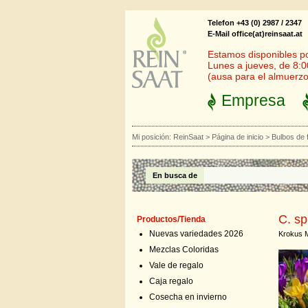
Telefon +43 (0) 2987 / 2347
E-Mail office(at)reinsaat.at
Estamos disponibles por
Lunes a jueves, de 8:0
(ausa para el almuerzo
Empresa
Mi posición:
ReinSaat
>
Página de inicio
>
Bulbos de 
En busca de
C. sp
Productos/Tienda
Nuevas variedades 2026
Krokus 
Mezclas Coloridas
Vale de regalo
Caja regalo
Cosecha en invierno