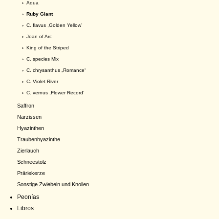
›
Aqua
› Ruby Giant
›
C. flavus ,Golden Yellow’
›
Joan of Arc
›
King of the Striped
›
C. species Mix
›
C. chrysanthus „Romance“
›
C. Violet River
›
C. vernus ,Flower Record’
Saffron
Narzissen
Hyazinthen
Traubenhyazinthe
Zierlauch
Schneestolz
Präriekerze
Sonstige Zwiebeln und Knollen
Peonías
Libros