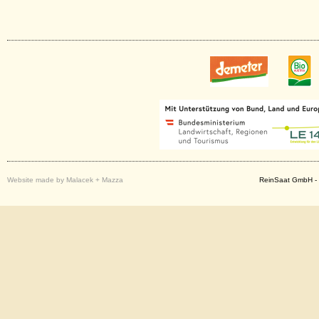
Website made by Malacek + Mazza
ReinSaat GmbH - 