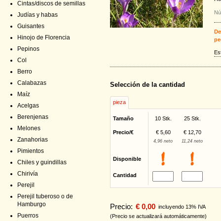
Cintas/discos de semillas
Nú
Judías y habas
Guisantes
De
Hinojo de Florencia
pe
Pepinos
Es
Col
Berro
Calabazas
Selección de la cantidad
Maíz
pieza
Acelgas
Berenjenas
Tamaño
10 Stk.
25 Stk.
Melones
Precio/€
€ 5,60
€ 12,70
Zanahorias
4,96 neto
11,24 neto
Pimientos
Disponible
Chiles y guindillas
Chirivía
Cantidad
Perejil
Perejil tuberoso o de
Hamburgo
Precio:
€ 0,00
incluyendo 13% IVA
Puerros
(Precio se actualizará automáticamente)