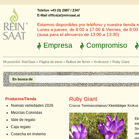
Telefon +43 (0) 2987 / 2347
E-Mail office(at)reinsaat.at
Estamos disponibles por teléfono y nuestra tienda en
Lunes a jueves, de 8:00 a 17:00 & Viernes, de 8:00
(ausa para el almuerzo de 13:00 a 13:30)
Empresa
Compromiso
Mi posición:
ReinSaat
>
Página de inicio
>
Bulbos de flores
>
Krokusse
>
Ruby Giant
En busca de
Ruby Giant
Productos/Tienda
Nuevas variedades 2026
Crocus Tommassinianus/ Kleinblütiger Krokus
Mezclas Coloridas
Ei
Vale de regalo
int
Caja regalo
So
un
Cosecha en invierno
Hö