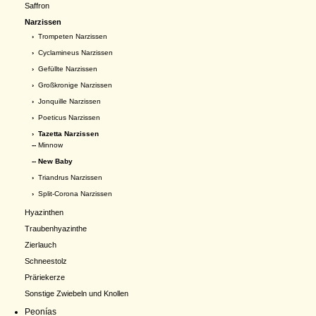
Saffron
Narzissen
›
Trompeten Narzissen
›
Cyclamineus Narzissen
›
Gefüllte Narzissen
›
Großkronige Narzissen
›
Jonquille Narzissen
›
Poeticus Narzissen
›
Tazetta Narzissen
--
Minnow
-- New Baby
›
Triandrus Narzissen
›
Split-Corona Narzissen
Hyazinthen
Traubenhyazinthe
Zierlauch
Schneestolz
Präriekerze
Sonstige Zwiebeln und Knollen
Peonías