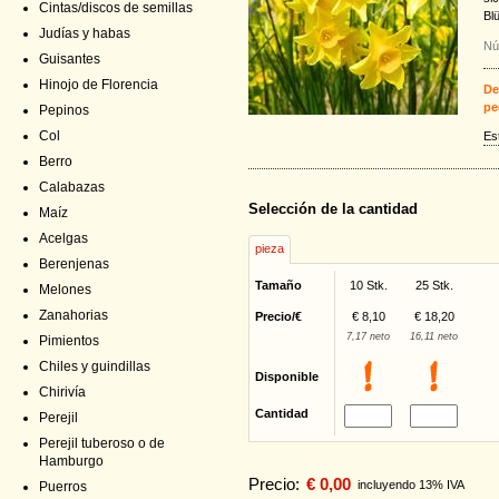
Cintas/discos de semillas
Blü
Judías y habas
Nú
Guisantes
Hinojo de Florencia
De
pe
Pepinos
Col
Es
Berro
Calabazas
Selección de la cantidad
Maíz
Acelgas
pieza
Berenjenas
Tamaño
10 Stk.
25 Stk.
Melones
Zanahorias
Precio/€
€ 8,10
€ 18,20
7,17 neto
16,11 neto
Pimientos
Chiles y guindillas
Disponible
Chirivía
Cantidad
Perejil
Perejil tuberoso o de
Hamburgo
Precio:
€ 0,00
incluyendo 13% IVA
Puerros