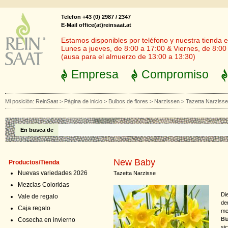
Telefon +43 (0) 2987 / 2347
E-Mail office(at)reinsaat.at
Estamos disponibles por teléfono y nuestra tienda en
Lunes a jueves, de 8:00 a 17:00 & Viernes, de 8:00
(ausa para el almuerzo de 13:00 a 13:30)
Empresa
Compromiso
Mi posición:
ReinSaat
>
Página de inicio
>
Bulbos de flores
>
Narzissen
>
Tazetta Narziss
En busca de
New Baby
Productos/Tienda
Nuevas variedades 2026
Tazetta Narzisse
Mezclas Coloridas
Di
Vale de regalo
de
Caja regalo
me
Bl
Cosecha en invierno
si