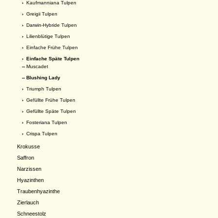
›
Kaufmanniana Tulpen
›
Greigii Tulpen
›
Darwin-Hybride Tulpen
›
Lilienblütige Tulpen
›
Einfache Frühe Tulpen
›
Einfache Späte Tulpen
--
Muscadet
-- Blushing Lady
›
Triumph Tulpen
›
Gefüllte Frühe Tulpen
›
Gefüllte Späte Tulpen
›
Fosteriana Tulpen
›
Crispa Tulpen
Krokusse
Saffron
Narzissen
Hyazinthen
Traubenhyazinthe
Zierlauch
Schneestolz