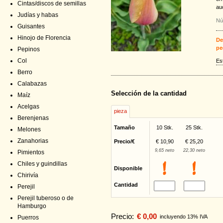
Cintas/discos de semillas
au
Judías y habas
Nú
Guisantes
Hinojo de Florencia
De
pe
Pepinos
Col
Es
Berro
Calabazas
Selección de la cantidad
Maíz
Acelgas
pieza
Berenjenas
Tamaño
10 Stk.
25 Stk.
Melones
Zanahorias
Precio/€
€ 10,90
€ 25,20
9,65 neto
22,30 neto
Pimientos
Chiles y guindillas
Disponible
Chirivía
Cantidad
Perejil
Perejil tuberoso o de
Hamburgo
Precio:
€ 0,00
incluyendo 13% IVA
Puerros