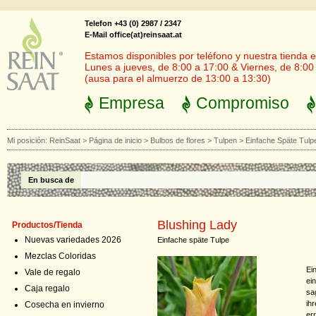
Telefon +43 (0) 2987 / 2347
E-Mail office(at)reinsaat.at
Estamos disponibles por teléfono y nuestra tienda en
Lunes a jueves, de 8:00 a 17:00 & Viernes, de 8:00
(ausa para el almuerzo de 13:00 a 13:30)
Empresa
Compromiso
Mi posición:
ReinSaat
>
Página de inicio
>
Bulbos de flores
>
Tulpen
>
Einfache Späte Tulp
En busca de
Blushing Lady
Productos/Tienda
Nuevas variedades 2026
Einfache späte Tulpe
Mezclas Coloridas
Ei
Vale de regalo
ei
Caja regalo
sa
ih
Cosecha en invierno
er