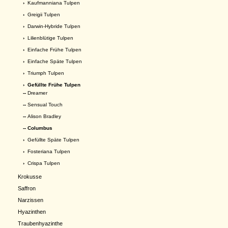
›
Kaufmanniana Tulpen
›
Greigii Tulpen
›
Darwin-Hybride Tulpen
›
Lilienblütige Tulpen
›
Einfache Frühe Tulpen
›
Einfache Späte Tulpen
›
Triumph Tulpen
›
Gefüllte Frühe Tulpen
--
Dreamer
--
Sensual Touch
--
Alison Bradley
-- Columbus
›
Gefüllte Späte Tulpen
›
Fosteriana Tulpen
›
Crispa Tulpen
Krokusse
Saffron
Narzissen
Hyazinthen
Traubenhyazinthe