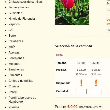
Cintas/discos de semillas
Sch
Judías y habas
Nú
Guisantes
Hinojo de Florencia
De
pe
Pepinos
Col
Es
Berro
Calabazas
Selección de la cantidad
Maíz
Acelgas
pieza
Berenjenas
Tamaño
10 Stk.
25 Stk.
Melones
Zanahorias
Precio/€
€ 12,20
€ 28,20
10,80 neto
24,96 neto
Pimientos
Chiles y guindillas
Disponible
Chirivía
Cantidad
Perejil
Perejil tuberoso o de
Hamburgo
Precio:
€ 0,00
incluyendo 13% IVA
Puerros