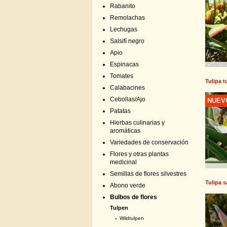
Rabanito
Remolachas
Lechugas
Salsifí negro
Apio
Espinacas
Tomates
Tulipa t
Calabacines
Cebollas/Ajo
NUEV
Patatas
Hierbas culinarias y
aromáticas
Variedades de conservación
Flores y otras plantas
medicinal
Semillas de flores silvestres
Tulipa s
Abono verde
Bulbos de flores
Tulpen
›
Wildtulpen