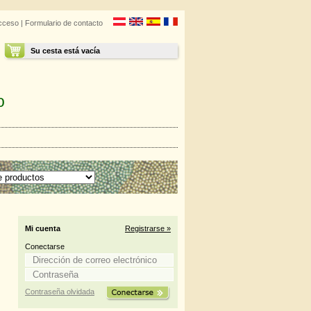
cceso
|
Formulario de contacto
Su cesta está vacía
o
Mi cuenta
Registrarse »
Conectarse
Contraseña olvidada