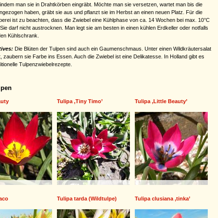
 indem man sie in Drahtkörben eingräbt. Möchte man sie versetzen, wartet man bis die
eingezogen haben, gräbt sie aus und pflanzt sie im Herbst an einen neuen Platz. Für die
berei ist zu beachten, dass die Zwiebel eine Kühlphase von ca. 14 Wochen bei max. 10°C
Sie darf nicht austrocknen. Man legt sie am besten in einen kühlen Erdkeller oder notfalls
den Kühlschrank.
tives:
Die Blüten der Tulpen sind auch ein Gaumenschmaus. Unter einen Wildkräutersalat
, zaubern sie Farbe ins Essen. Auch die Zwiebel ist eine Delikatesse. In Holland gibt es
ditionelle Tulpenzwiebelrezepte.
lpen
uty
Tulipa ,Tiny Timo’
Tulipa ,Little Beauty’
Taco
Tulipa tarda (Wildtulpe)
Tulipa clusiana ,tinka’