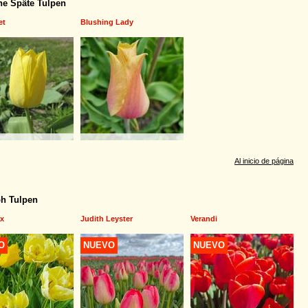
he Späte Tulpen
et
Blushing Lady
Al inicio de página
h Tulpen
ix
Judith Leyster
Verandi
O
NUEVO
NUEVO