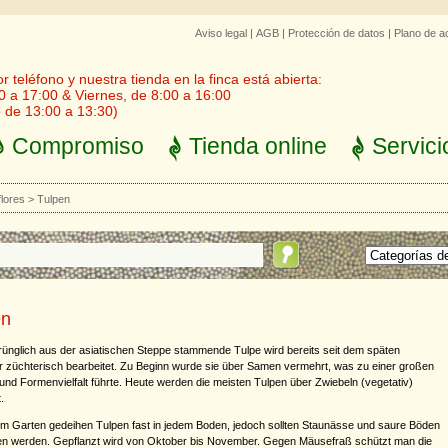
Aviso legal
|
AGB
|
Protección de datos
|
Plano de a
 teléfono y nuestra tienda en la finca está abierta:
0 a 17:00 & Viernes, de 8:00 a 16:00
 de 13:00 a 13:30)
Compromiso
Tienda online
Servici
flores
>
Tulpen
en
rünglich aus der asiatischen Steppe stammende Tulpe wird bereits seit dem späten
ter züchterisch bearbeitet. Zu Beginn wurde sie über Samen vermehrt, was zu einer großen
und Formenvielfalt führte. Heute werden die meisten Tulpen über Zwiebeln (vegetativ)
.
Im Garten gedeihen Tulpen fast in jedem Boden, jedoch sollten Staunässe und saure Böden
n werden. Gepflanzt wird von Oktober bis November. Gegen Mäusefraß schützt man die