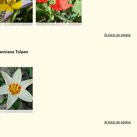
Al inicio de página
nniana Tulpen
Al inicio de página