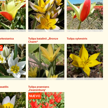
urkestanica
Tulipa batalinii „Bronze
Tulipa sylvestris
Charm“
O
axatilis
Tulipa praestans
,Zwanenburg’
NUEVO