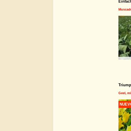
Einfac
Muscad
Triump
Geel, m
NUEV