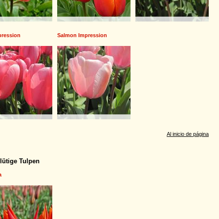
pression
Salmon Impression
Al inicio de página
blütige Tulpen
a