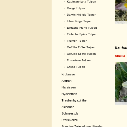
›
Kaufmanniana Tulpen
›
Greigii Tulpen
›
Darwin-Hybride Tulpen
›
Lilienblütige Tulpen
›
Einfache Frühe Tulpen
›
Einfache Späte Tulpen
›
Triumph Tulpen
›
Gefüllte Frühe Tulpen
Kaufma
›
Gefüllte Späte Tulpen
Ancilla
›
Fosteriana Tulpen
›
Crispa Tulpen
Krokusse
Saffron
Narzissen
Hyazinthen
Traubenhyazinthe
Zierlauch
Schneestolz
Präriekerze
Sonstige Zwiebeln und Knollen