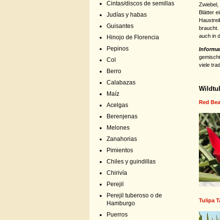
Cintas/discos de semillas
Zwiebel,
Blätter 
Judías y habas
Haustrei
Guisantes
braucht. 
auch in 
Hinojo de Florencia
Pepinos
Informa
gemischt
Col
viele tra
Berro
Calabazas
Wildtu
Maíz
Red Bea
Acelgas
Berenjenas
Melones
Zanahorias
Pimientos
Chiles y guindillas
Chirivía
Perejil
Perejil tuberoso o de
Tulipa 
Hamburgo
Puerros