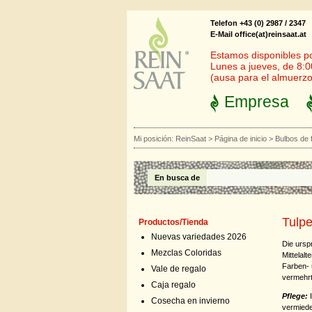
Telefon +43 (0) 2987 / 2347
E-Mail office(at)reinsaat.at
Estamos disponibles por
Lunes a jueves, de 8:0
(ausa para el almuerzo
Empresa
Mi posición:
ReinSaat
>
Página de inicio
>
Bulbos de 
En busca de
Tulp
Productos/Tienda
Nuevas variedades 2026
Die ursp
Mezclas Coloridas
Mittelal
Farben- 
Vale de regalo
vermehrt
Caja regalo
Pflege:
Cosecha en invierno
vermiede