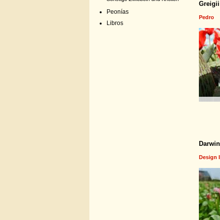
Greigi
Peonías
Pedro
Libros
Darwin
Design 