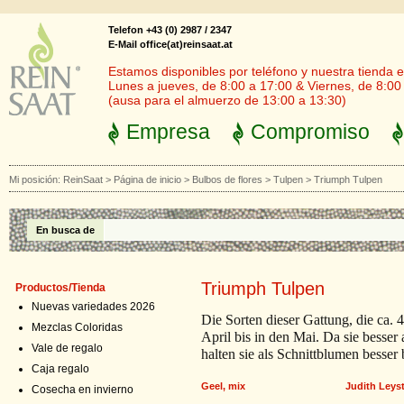
Telefon +43 (0) 2987 / 2347
E-Mail office(at)reinsaat.at
Estamos disponibles por teléfono y nuestra tienda en
Lunes a jueves, de 8:00 a 17:00 & Viernes, de 8:00
(ausa para el almuerzo de 13:00 a 13:30)
Empresa
Compromiso
Mi posición:
ReinSaat
>
Página de inicio
>
Bulbos de flores
>
Tulpen
>
Triumph Tulpen
En busca de
Triumph Tulpen
Productos/Tienda
Nuevas variedades 2026
Die Sorten dieser Gattung, die ca
Mezclas Coloridas
April bis in den Mai. Da sie besser
Vale de regalo
halten sie als Schnittblumen besser
Caja regalo
Geel, mix
Judith Leys
Cosecha en invierno