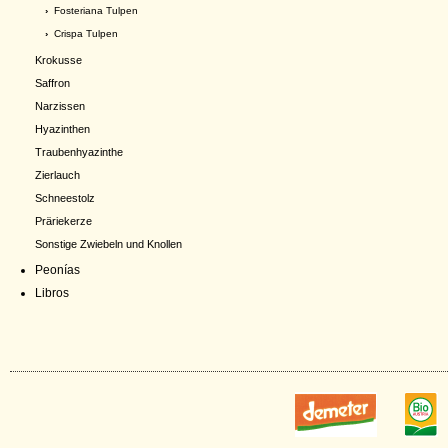
›
Fosteriana Tulpen
›
Crispa Tulpen
Krokusse
Saffron
Narzissen
Hyazinthen
Traubenhyazinthe
Zierlauch
Schneestolz
Präriekerze
Sonstige Zwiebeln und Knollen
Peonías
Libros