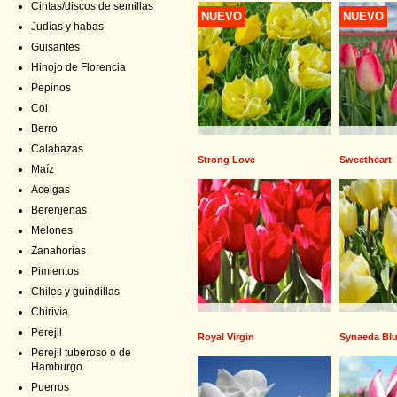
Cintas/discos de semillas
NUEVO
NUEVO
Judías y habas
Guisantes
Hinojo de Florencia
Pepinos
Col
Berro
Calabazas
Strong Love
Sweetheart
Maíz
Acelgas
Berenjenas
Melones
Zanahorias
Pimientos
Chiles y guindillas
Chirivía
Perejil
Royal Virgin
Synaeda Bl
Perejil tuberoso o de
Hamburgo
Puerros