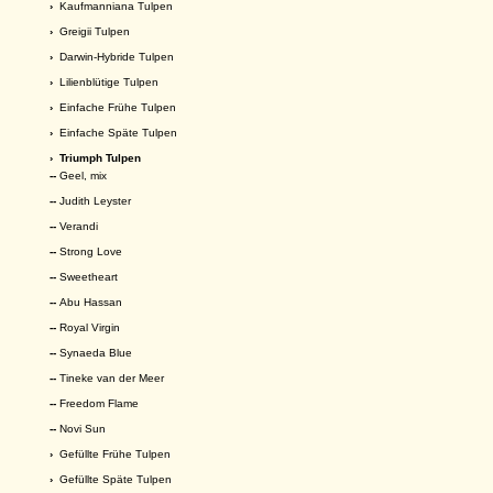
›
Kaufmanniana Tulpen
›
Greigii Tulpen
›
Darwin-Hybride Tulpen
›
Lilienblütige Tulpen
›
Einfache Frühe Tulpen
›
Einfache Späte Tulpen
›
Triumph Tulpen
--
Geel, mix
--
Judith Leyster
--
Verandi
--
Strong Love
--
Sweetheart
--
Abu Hassan
--
Royal Virgin
--
Synaeda Blue
--
Tineke van der Meer
--
Freedom Flame
--
Novi Sun
›
Gefüllte Frühe Tulpen
›
Gefüllte Späte Tulpen