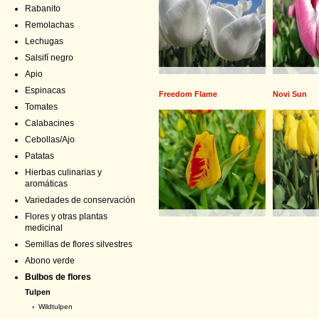
Rabanito
Remolachas
Lechugas
Salsifí negro
Apio
Espinacas
Freedom Flame
Novi Sun
Tomates
Calabacines
Cebollas/Ajo
Patatas
Hierbas culinarias y
aromáticas
Variedades de conservación
Flores y otras plantas
medicinal
Semillas de flores silvestres
Abono verde
Bulbos de flores
Tulpen
›
Wildtulpen