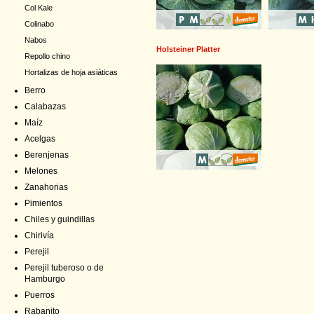
Col Kale
Colinabo
Nabos
Holsteiner Platter
Repollo chino
Hortalizas de hoja asiáticas
Berro
Calabazas
Maíz
Acelgas
Berenjenas
Melones
Zanahorias
Pimientos
Chiles y guindillas
Chirivía
Perejil
Perejil tuberoso o de
Hamburgo
Puerros
Rabanito