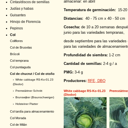
almacenar: en abril
Cintas/discos de semillas
Judías y habas
Temperatura de germinación:
15-20
Guisantes
Distancias:
40 - 75 cm x 40 - 50 cm
Hinojo de Florencia
Cosecha:
de 10 a 20 semanas después
Pepinos
junio para las variedades tempranas,
Col
desde septiembre para las variedades 
Coliflores
para las variedades de almacenamient
Col de Bruselas
Brócoli
Profundidad de siembra:
1-2 cm
Col temprana
Cantidad de semillas:
2-4 g / a
Col puntiaguda
PMG:
3-4 g
Col de chucrut / Col de otoño
›
White cabbage RS-Ko-01.23
Productores:
RFE, DBO
(Diodor)
White cabbage RS-Ko-01.23
Premstättne
›
Premstättner Schnitt
(Diodor)
›
Brunswijker (Braunschweiger)
›
Holsteiner Platter
Col tardía para almacenamiento
Col Morada
Col de Milán