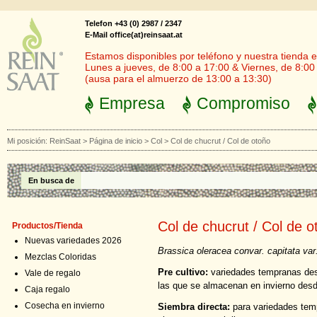
Telefon +43 (0) 2987 / 2347
E-Mail office(at)reinsaat.at
Estamos disponibles por teléfono y nuestra tienda en
Lunes a jueves, de 8:00 a 17:00 & Viernes, de 8:00
(ausa para el almuerzo de 13:00 a 13:30)
Empresa
Compromiso
Mi posición:
ReinSaat
>
Página de inicio
>
Col
>
Col de chucrut / Col de otoño
En busca de
Col de chucrut / Col de o
Productos/Tienda
Nuevas variedades 2026
Brassica oleracea convar. capitata var
Mezclas Coloridas
Pre cultivo:
variedades tempranas desd
Vale de regalo
las que se almacenan en invierno desde
Caja regalo
Cosecha en invierno
Siembra directa:
para variedades tem