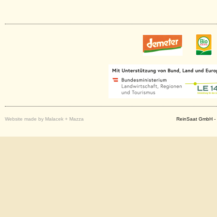
Website made by Malacek + Mazza
ReinSaat GmbH - 