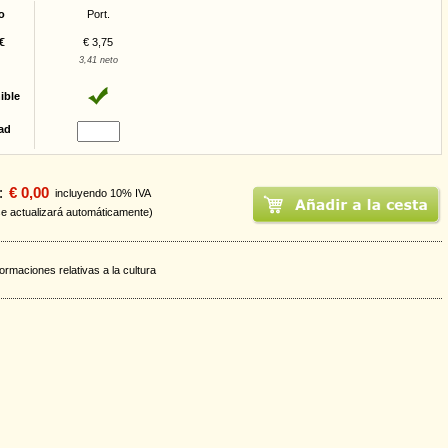
o
Port.
€
€ 3,75
3,41 neto
ible
ad
:
€ 0,00
incluyendo 10% IVA
se actualizará automáticamente)
formaciones relativas a la cultura