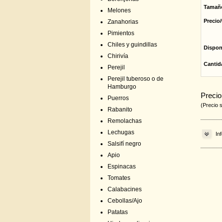
Tamañ
Melones
Precio/
Zanahorias
Pimientos
Chiles y guindillas
Dispon
Chirivía
Cantid
Perejil
Perejil tuberoso o de
Hamburgo
Precio
Puerros
(Precio 
Rabanito
Remolachas
Lechugas
In
Salsifí negro
Apio
Espinacas
Tomates
Calabacines
Cebollas/Ajo
Patatas