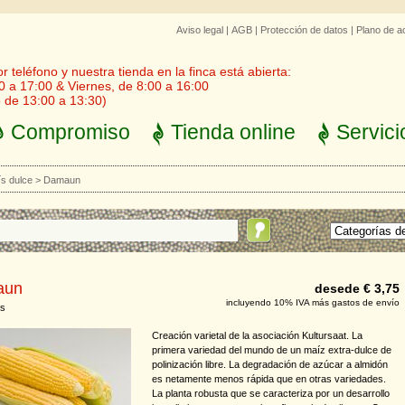
Aviso legal
|
AGB
|
Protección de datos
|
Plano de a
 teléfono y nuestra tienda en la finca está abierta:
0 a 17:00 & Viernes, de 8:00 a 16:00
 de 13:00 a 13:30)
Compromiso
Tienda online
Servici
s dulce
>
Damaun
aun
desede € 3,75
incluyendo 10% IVA más gastos de envío
s
Creación varietal de la asociación Kultursaat. La
primera variedad del mundo de un maíz extra-dulce de
polinización libre. La degradación de azúcar a almidón
es netamente menos rápida que en otras variedades.
La planta robusta que se caracteriza por un desarrollo