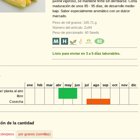
juvenil vigoroso, se mantiene firme sin derribarse. Corta
maduración de unos 85 - 95 días; de desarrollo medio-
bajo. Sabor especialmente aromático con un dulzor
marcado.
Peso de mil granos: 165.71 g
Número del artículo: Zu94
Peso de porcionado: 40 Seeds
Listo para enviar en 3 a 5 días laborables.
o
ene
feb
mar
abr
may
jun
jul
ago
sep
oct
nov
dic
/ planta al aire
libre
Cosecha
ión de la cantidad
ción/peso
por granos (semillas)