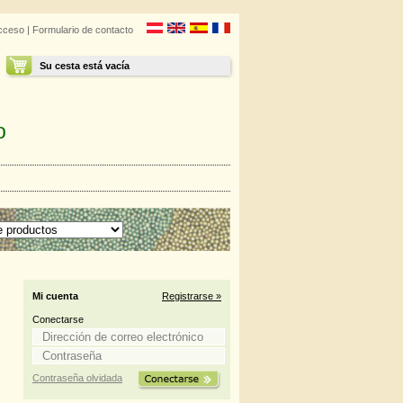
cceso
|
Formulario de contacto
Su cesta está vacía
o
Mi cuenta
Registrarse »
Conectarse
Contraseña olvidada