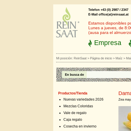
Telefon +43 (0) 2987 / 2347
E-Mail office(at)reinsaat.at
Estamos disponibles por
Lunes a jueves, de 8:0
(ausa para el almuerzo
Empresa
Mi posición:
ReinSaat
>
Página de inicio
>
Maíz
>
Maí
En busca de
Dam
Productos/Tienda
Nuevas variedades 2026
Zea may
Mezclas Coloridas
Vale de regalo
Caja regalo
Cosecha en invierno