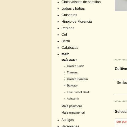
Cintas/discos de semillas
Judías y habas
Guisantes
Hinojo de Florencia
Pepinos
Col
Berro
Calabazas
Maíz
Maís dulce
›
Golden Rush
Cultiv
›
Tramunt
›
Golden Bantam
Sembrar
› Damaun
›
True Sweet Gold
›
Ashworth
Maíz palomero
Selecc
Maíz ornamental
Acelgas
por por
Berenjenas