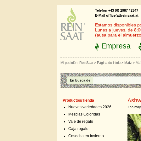
Telefon +43 (0) 2987 / 2347
E-Mail office(at)reinsaat.at
Estamos disponibles por
Lunes a jueves, de 8:0
(ausa para el almuerzo
Empresa
Mi posición:
ReinSaat
>
Página de inicio
>
Maíz
>
Maí
En busca de
Ashw
Productos/Tienda
Nuevas variedades 2026
Zea may
Mezclas Coloridas
Vale de regalo
Caja regalo
Cosecha en invierno