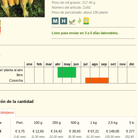
Peso de mil granos: 217.46 g
Número del artículo: Zu92
Peso de porcionado: about 100 plants
Listo para enviar en 3 a 5 días laborables.
o
ene
feb
mar
abr
may
jun
jul
ago
sep
oct
nov
dic
/ planta al aire
libre
Cosecha
ión de la cantidad
ción/peso
o
Port.
100 g
250 g
500 g
1 kg
2,5 kg
5 kg
€
€ 3,75
€ 12,65
€ 24,42
€ 39,93
€ 67,21
€ 149,05
€ 277,6
3,41 neto
11,50 neto
22,20 neto
36,30 neto
61,10 neto
135,50 neto
252,40 ne