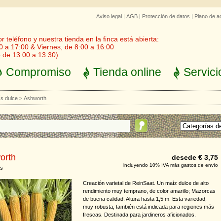
Aviso legal
|
AGB
|
Protección de datos
|
Plano de a
 teléfono y nuestra tienda en la finca está abierta:
0 a 17:00 & Viernes, de 8:00 a 16:00
 de 13:00 a 13:30)
Compromiso
Tienda online
Servici
s dulce
>
Ashworth
orth
desede € 3,75
incluyendo 10% IVA más gastos de envío
s
Creación varietal de ReinSaat. Un maíz dulce de alto
rendimiento muy temprano, de color amarillo; Mazorcas
de buena calidad. Altura hasta 1,5 m. Esta variedad,
muy robusta, también está indicada para regiones más
frescas. Destinada para jardineros aficionados.