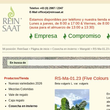
Telefon +43 (0) 2987 / 2347
E-Mail office(at)reinsaat.at
Estamos disponibles por teléfono y nuestra tienda en
Lunes a jueves, de 8:00 a 17:00 & Viernes, de 8:00
(ausa para el almuerzo de 13:00 a 13:30)
Empresa
Compromiso
Mi posición:
ReinSaat
>
Página de inicio
>
Cosecha en invierno
>
Mangold
>
RS-Ma-01.23 (
En busca de
RS-Ma-01.23 (Five Colours 
Productos/Tienda
Nuevas variedades 2026
Beta vulgaris L. var. vulgaris
Mezclas Coloridas
En
Vale de regalo
Lo
Caja regalo
ab
de
Cosecha en invierno
co