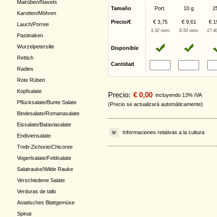
Mairüben/Navets
Tamaño
Port.
10 g
2
Karotten/Möhren
Precio/€
€ 3,75
€ 9,61
€ 1
Lauch/Porree
3,32 neto
8,50 neto
17,4
Pastinaken
Wurzelpetersilie
Disponible
Rettich
Cantidad
Radies
Rote Rüben
Kopfsalate
Precio:
€ 0,00
incluyendo 13% IVA
Pflücksalate/Bunte Salate
(Precio se actualizará automáticamente)
Bindesalate/Romanasalate
Eissalate/Bataviasalate
Informaciones relativas a la cultura
Endiviensalate
Treib-Zichorie/Chicoree
Vogerlsalate/Feldsalate
Salatrauke/Wilde Rauke
Verschiedene Salate
Verduras de tallo
Asiatisches Blattgemüse
Spinat