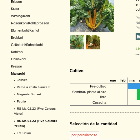
Erbsen
en
Kraut
co
Wirsing/Kohl
Pe
Nú
Rosenkohl/Kohlsprossen
Pe
Blumenkohl/Karfiol
Brokkoli
Grünkohl/Schnittkohl
Li
Kohlrabi
Chinakohl
Kresse
Cultivo
Mangold
›
Jessica
ene
feb
mar
Pre-cultivo
›
Verde a costa bianca 3
Sembrar/ planta al aire
›
Magenta Sunset
libre
›
Feurio
Cosecha
›
RS-Ma-02.23 (Five Colours
Violet)
› RS-Ma-01.23 (Five Colours
Selección de la cantidad
Yellow)
›
Tre Colori
por porción/peso