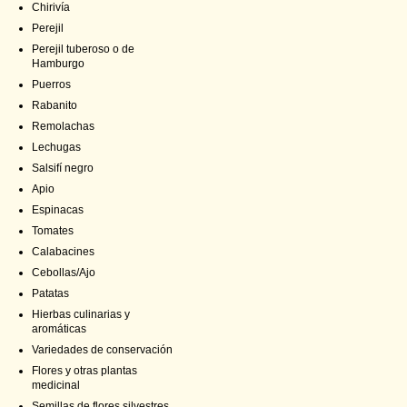
Chirivía
Perejil
Perejil tuberoso o de
Hamburgo
Puerros
Rabanito
Remolachas
Lechugas
Salsifí negro
Apio
Espinacas
Tomates
Calabacines
Cebollas/Ajo
Patatas
Hierbas culinarias y
aromáticas
Variedades de conservación
Flores y otras plantas
medicinal
Semillas de flores silvestres