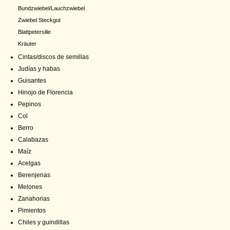
Bundzwiebel/Lauchzwiebel
Zwiebel Steckgut
Blattpetersilie
Kräuter
Cintas/discos de semillas
Judías y habas
Guisantes
Hinojo de Florencia
Pepinos
Col
Berro
Calabazas
Maíz
Acelgas
Berenjenas
Melones
Zanahorias
Pimientos
Chiles y guindillas