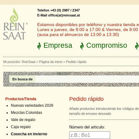
Telefon +43 (0) 2987 / 2347
E-Mail office(at)reinsaat.at
Estamos disponibles por teléfono y nuestra tienda en
Lunes a jueves, de 8:00 a 17:00 & Viernes, de 8:00
(ausa para el almuerzo de 13:00 a 13:30)
Empresa
Compromiso
Mi posición:
ReinSaat
>
Página de inicio
>
Pedido rápido
En busca de
Pedido rápido
Productos/Tienda
Nuevas variedades 2026
Añade productos introduciendo los códigos de
Mezclas Coloridas
tamaño de envase deseado
Vale de regalo
Número del articulo:
Caja regalo
Cosecha en invierno