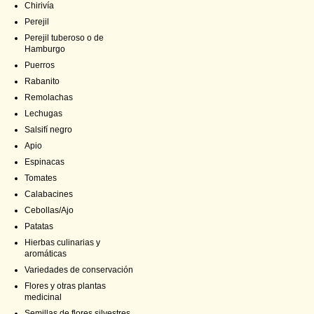
Chirivía
Perejil
Perejil tuberoso o de
Hamburgo
Puerros
Rabanito
Remolachas
Lechugas
Salsifí negro
Apio
Espinacas
Tomates
Calabacines
Cebollas/Ajo
Patatas
Hierbas culinarias y
aromáticas
Variedades de conservación
Flores y otras plantas
medicinal
Semillas de flores silvestres