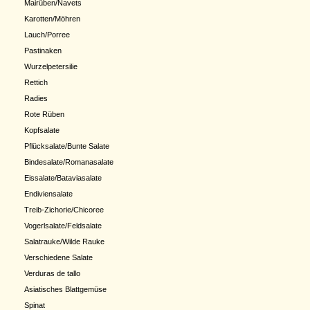
Mairüben/Navets
Karotten/Möhren
Lauch/Porree
Pastinaken
Wurzelpetersilie
Rettich
Radies
Rote Rüben
Kopfsalate
Pflücksalate/Bunte Salate
Bindesalate/Romanasalate
Eissalate/Bataviasalate
Endiviensalate
Treib-Zichorie/Chicoree
Vogerlsalate/Feldsalate
Salatrauke/Wilde Rauke
Verschiedene Salate
Verduras de tallo
Asiatisches Blattgemüse
Spinat