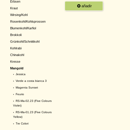
Erbsen
añadir
Kraut
Wirsing/Kohl
Rosenkohl/Kohlsprossen
Blumenkohl/Karfiol
Brokkoli
Grünkohl/Schnittkohl
Kohlrabi
Chinakohl
Kresse
Mangold
›
Jessica
›
Verde a costa bianca 3
›
Magenta Sunset
›
Feurio
›
RS-Ma-02.23 (Five Colours
Violet)
›
RS-Ma-01.23 (Five Colours
Yellow)
›
Tre Colori