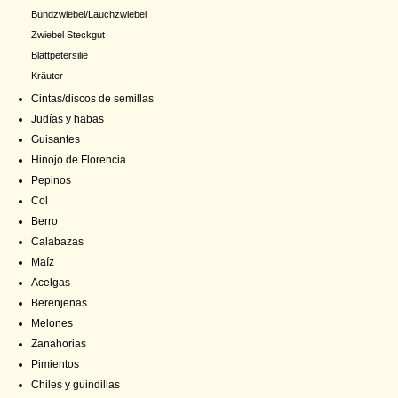
Bundzwiebel/Lauchzwiebel
Zwiebel Steckgut
Blattpetersilie
Kräuter
Cintas/discos de semillas
Judías y habas
Guisantes
Hinojo de Florencia
Pepinos
Col
Berro
Calabazas
Maíz
Acelgas
Berenjenas
Melones
Zanahorias
Pimientos
Chiles y guindillas