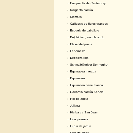
›
Campanilla de Canterbury
›
Margarita común
›
Clematis
›
Calliopsis de flores grandes
›
Espuela de caballero
›
Delphinium, mezcla azul.
›
Clavel del poeta
›
Federnelke
›
Dedalera roja
›
Schmalblättriger Sonnenhut
›
Equinacea morada
›
Equinacea
›
Equinacea cisne blanco.
›
Gaillardia común Kobold
›
Flor de abeja
›
Juliana
›
Hierba de San Juan
›
Lino perenne
›
Lupín de jardín
›
Cruz de Malta.