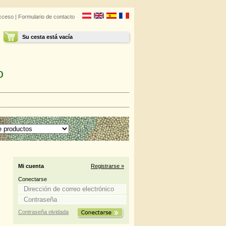
cceso
|
Formulario de contacto
Su cesta está vacía
o
Mi cuenta
Registrarse »
Conectarse
Contraseña olvidada