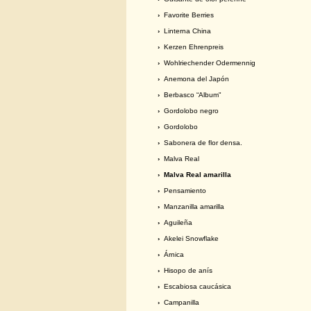
›
Favorite Berries
›
Linterna China
›
Kerzen Ehrenpreis
›
Wohlriechender Odermennig
›
Anemona del Japón
›
Berbasco “Album"
›
Gordolobo negro
›
Gordolobo
›
Sabonera de flor densa.
›
Malva Real
› Malva Real amarilla
›
Pensamiento
›
Manzanilla amarilla
›
Aguileña
›
Akelei Snowflake
›
Árnica
›
Hisopo de anís
›
Escabiosa caucásica
›
Campanilla