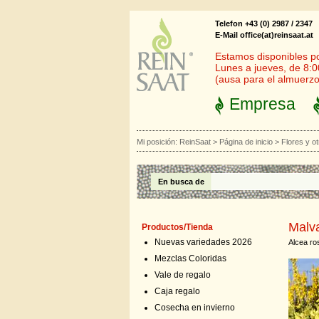
Telefon +43 (0) 2987 / 2347
E-Mail office(at)reinsaat.at
Estamos disponibles por
Lunes a jueves, de 8:0
(ausa para el almuerzo
Empresa
Mi posición:
ReinSaat
>
Página de inicio
>
Flores y ot
En busca de
Malva
Productos/Tienda
Nuevas variedades 2026
Alcea ro
Mezclas Coloridas
Vale de regalo
Caja regalo
Cosecha en invierno