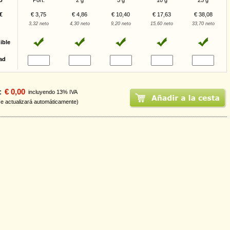
o
Port.
2 g
5 g
10 g
25 g
€
€ 3,75
€ 4,86
€ 10,40
€ 17,63
€ 38,08
3,32 neto
4,30 neto
9,20 neto
15,60 neto
33,70 neto
ible
ad
:
€ 0,00
incluyendo 13% IVA
se actualizará automáticamente)