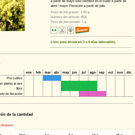
a partir de mayo sino siembre en el suelo a partir de
abril / mayo. Floración a partir de julio.
Peso de mil granos: 3.80 g
Número del artículo: B54
Peso de porcionado: 1 g
Listo para enviar en 3 a 5 días laborables.
o
ene
feb
mar
abr
may
jun
jul
ago
sep
oct
nov
dic
Pre-cultivo
/ planta al aire
libre
odo de floración
ión de la cantidad
ción/peso