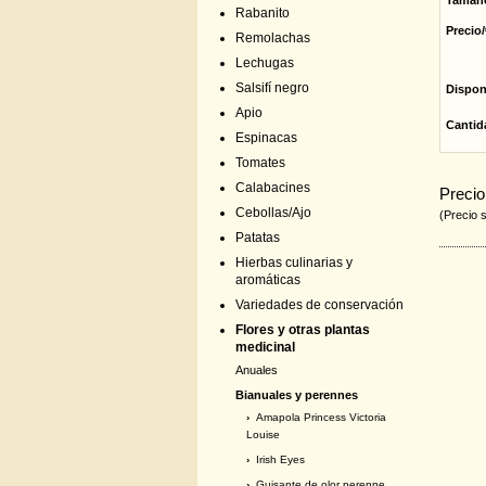
Tamañ
Rabanito
Precio/
Remolachas
Lechugas
Salsifí negro
Dispon
Apio
Cantid
Espinacas
Tomates
Calabacines
Precio
Cebollas/Ajo
(Precio 
Patatas
Hierbas culinarias y
aromáticas
Variedades de conservación
Flores y otras plantas
medicinal
Anuales
Bianuales y perennes
›
Amapola Princess Victoria
Louise
›
Irish Eyes
›
Guisante de olor perenne