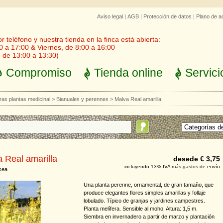
Aviso legal
|
AGB
|
Protección de datos
|
Plano de a
 teléfono y nuestra tienda en la finca está abierta:
0 a 17:00 & Viernes, de 8:00 a 16:00
 de 13:00 a 13:30)
Compromiso
Tienda online
Servici
ras plantas medicinal
>
Bianuales y perennes
>
Malva Real amarilla
 Real amarilla
desede € 3,75
incluyendo 13% IVA más gastos de envío
sea
Una planta perenne, ornamental, de gran tamaño, que
produce elegantes flores simples amarillas y follaje
lobulado. Típico de granjas y jardines campestres.
Planta melífera. Sensible al moho. Altura: 1,5 m.
Siembra en invernadero a partir de marzo y plantación