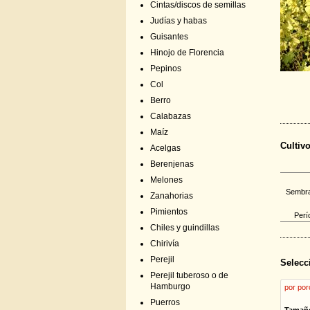
Cintas/discos de semillas
Judías y habas
Guisantes
Hinojo de Florencia
Pepinos
Col
Berro
Calabazas
Maíz
Cultiv
Acelgas
Berenjenas
Melones
Sembrar
Zanahorias
Pimientos
Perí
Chiles y guindillas
Chirivía
Perejil
Selecc
Perejil tuberoso o de
Hamburgo
por por
Puerros