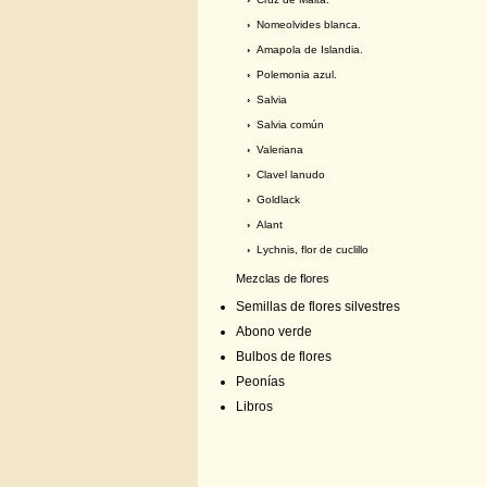
›
Nomeolvides blanca.
›
Amapola de Islandia.
›
Polemonia azul.
›
Salvia
›
Salvia común
›
Valeriana
›
Clavel lanudo
›
Goldlack
›
Alant
›
Lychnis, flor de cuclillo
Mezclas de flores
Semillas de flores silvestres
Abono verde
Bulbos de flores
Peonías
Libros