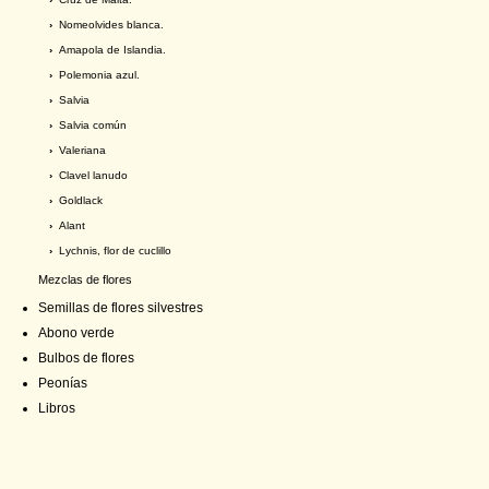
›
Nomeolvides blanca.
›
Amapola de Islandia.
›
Polemonia azul.
›
Salvia
›
Salvia común
›
Valeriana
›
Clavel lanudo
›
Goldlack
›
Alant
›
Lychnis, flor de cuclillo
Mezclas de flores
Semillas de flores silvestres
Abono verde
Bulbos de flores
Peonías
Libros