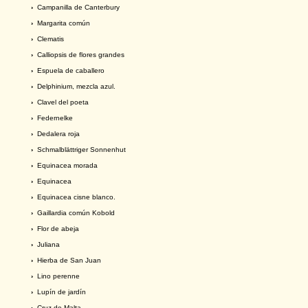
›
Campanilla de Canterbury
›
Margarita común
›
Clematis
›
Calliopsis de flores grandes
›
Espuela de caballero
›
Delphinium, mezcla azul.
›
Clavel del poeta
›
Federnelke
›
Dedalera roja
›
Schmalblättriger Sonnenhut
›
Equinacea morada
›
Equinacea
›
Equinacea cisne blanco.
›
Gaillardia común Kobold
›
Flor de abeja
›
Juliana
›
Hierba de San Juan
›
Lino perenne
›
Lupín de jardín
›
Cruz de Malta.