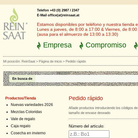
Telefon +43 (0) 2987 / 2347
E-Mail office(at)reinsaat.at
Estamos disponibles por teléfono y nuestra tienda en
Lunes a jueves, de 8:00 a 17:00 & Viernes, de 8:00
(ausa para el almuerzo de 13:00 a 13:30)
Empresa
Compromiso
Mi posición:
ReinSaat
>
Página de inicio
>
Pedido rápido
En busca de
Pedido rápido
Productos/Tienda
Nuevas variedades 2026
Añade productos introduciendo los códigos de
Mezclas Coloridas
tamaño de envase deseado
Vale de regalo
Número del articulo:
Caja regalo
Cosecha en invierno