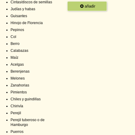
Cintas/discos de semillas
añadir
Judías y habas
Guisantes
Hinojo de Florencia
Pepinos
Col
Berro
Calabazas
Maíz
Acelgas
Berenjenas
Melones
Zanahorias
Pimientos
Chiles y guindillas
Chirivía
Perejil
Perejil tuberoso o de
Hamburgo
Puerros