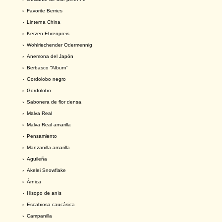
›
Favorite Berries
›
Linterna China
›
Kerzen Ehrenpreis
›
Wohlriechender Odermennig
›
Anemona del Japón
›
Berbasco “Album"
›
Gordolobo negro
›
Gordolobo
›
Sabonera de flor densa.
›
Malva Real
›
Malva Real amarilla
›
Pensamiento
›
Manzanilla amarilla
›
Aguileña
›
Akelei Snowflake
›
Árnica
›
Hisopo de anís
›
Escabiosa caucásica
›
Campanilla