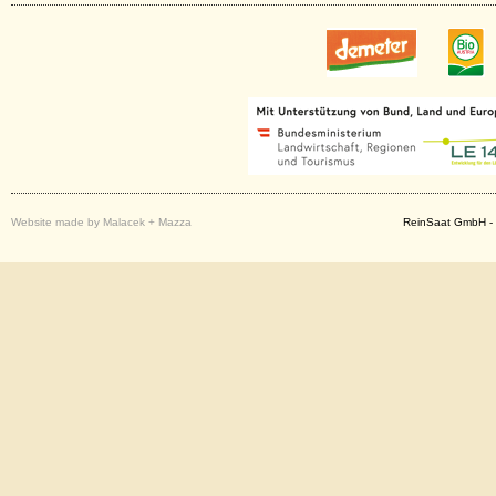
Website made by Malacek + Mazza
ReinSaat GmbH - 