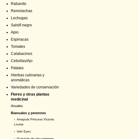
Rabanito
Remolachas
Lechugas
Salsifí negro
Apio
Espinacas
Tomates
Calabacines
Cebollas/Ajo
Patatas
Hierbas culinarias y
aromáticas
Variedades de conservación
Flores y otras plantas
medicinal
Anuales
Bianuales y perennes
›
Amapola Princess Victoria
Louise
›
Irish Eyes
›
Guisante de olor perenne