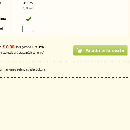
€
€ 3,75
3,32 neto
ible
ad
:
€ 0,00
incluyendo 13% IVA
se actualizará automáticamente)
formaciones relativas a la cultura