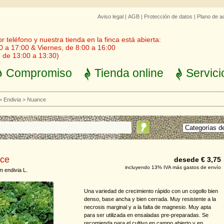
Aviso legal
|
AGB
|
Protección de datos
|
Plano de a
 teléfono y nuestra tienda en la finca está abierta:
0 a 17:00 & Viernes, de 8:00 a 16:00
 de 13:00 a 13:30)
Compromiso
Tienda online
Servici
>
Endivia
>
Nuance
ce
desede € 3,75
incluyendo 13% IVA más gastos de envío
m endivia L.
Una variedad de crecimiento rápido con un cogollo bien
denso, base ancha y bien cerrada. Muy resistente a la
necrosis marginal y a la falta de magnesio. Muy apta
para ser utilizada en ensaladas pre-preparadas. Se
recomienda para el cultivo en campo abierto y en