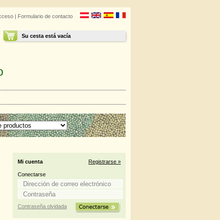
cceso
|
Formulario de contacto
Su cesta está vacía
o
Mi cuenta
Registrarse »
Conectarse
Contraseña olvidada