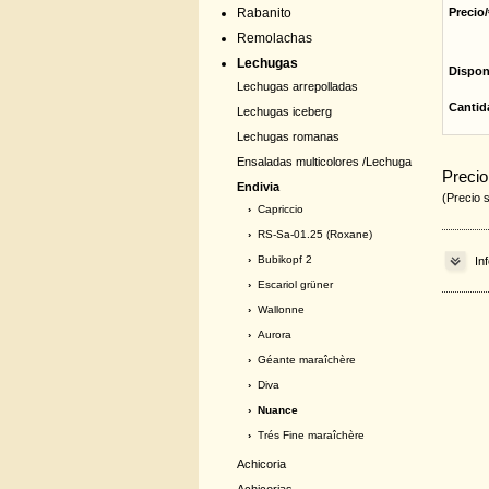
Rabanito
Precio/
Remolachas
Lechugas
Dispon
Lechugas arrepolladas
Cantid
Lechugas iceberg
Lechugas romanas
Ensaladas multicolores /Lechuga
Precio
Endivia
(Precio 
›
Capriccio
›
RS-Sa-01.25 (Roxane)
›
Bubikopf 2
In
›
Escariol grüner
›
Wallonne
›
Aurora
›
Géante maraîchère
›
Diva
› Nuance
›
Trés Fine maraîchère
Achicoria