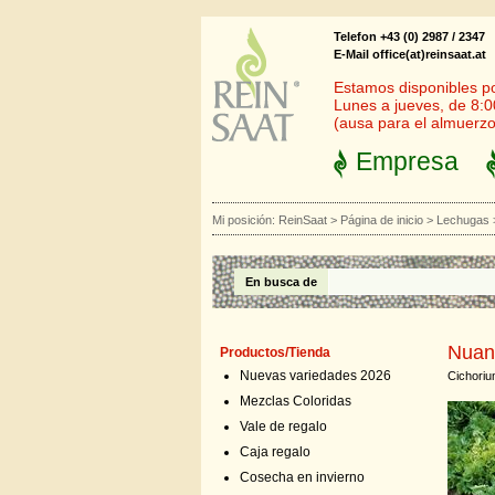
Telefon +43 (0) 2987 / 2347
E-Mail office(at)reinsaat.at
Estamos disponibles por
Lunes a jueves, de 8:0
(ausa para el almuerzo
Empresa
Mi posición:
ReinSaat
>
Página de inicio
>
Lechugas
En busca de
Nuan
Productos/Tienda
Nuevas variedades 2026
Cichoriu
Mezclas Coloridas
Vale de regalo
Caja regalo
Cosecha en invierno