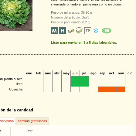
invernadero, tanto en primavera como en otoño.
Peso de mil granos: 36.90 g
Número del artículo: Sa73
Peso de porcionado: 0.2 g
Listo para enviar en 3 a 5 días laborables.
o
ene
feb
mar
abr
may
jun
jul
ago
sep
oct
nov
dic
/ planta al aire
libre
Cosecha
ión de la cantidad
ción/peso
semillas granuladas
o
Port.