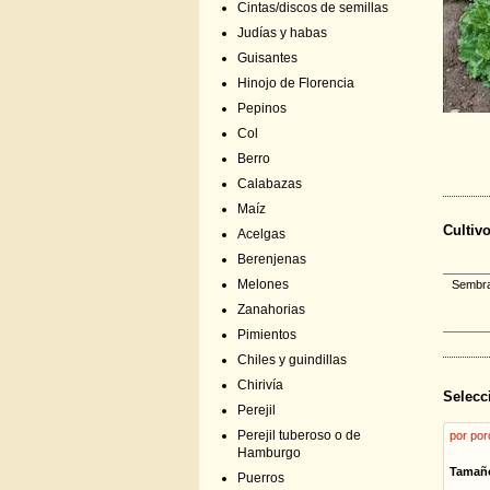
Cintas/discos de semillas
Judías y habas
Guisantes
Hinojo de Florencia
Pepinos
Col
Berro
Calabazas
Maíz
Cultiv
Acelgas
Berenjenas
Melones
Sembrar
Zanahorias
Pimientos
Chiles y guindillas
Chirivía
Selecc
Perejil
Perejil tuberoso o de
por por
Hamburgo
Tamañ
Puerros