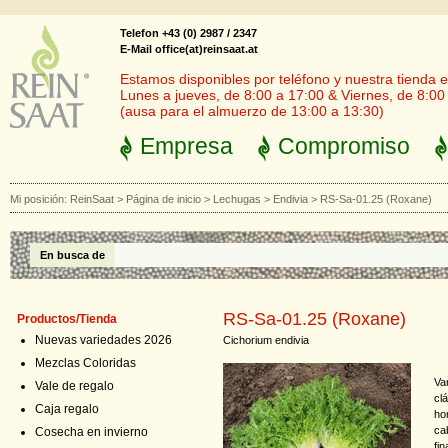
Telefon +43 (0) 2987 / 2347
E-Mail office(at)reinsaat.at
Estamos disponibles por teléfono y nuestra tienda en
Lunes a jueves, de 8:00 a 17:00 & Viernes, de 8:00
(ausa para el almuerzo de 13:00 a 13:30)
Empresa
Compromiso
Mi posición:
ReinSaat
>
Página de inicio
>
Lechugas
>
Endivia
>
RS-Sa-01.25 (Roxane)
En busca de
RS-Sa-01.25 (Roxane)
Productos/Tienda
Nuevas variedades 2026
Cichorium endivia
Mezclas Coloridas
Va
Vale de regalo
cl
Caja regalo
ho
ca
Cosecha en invierno
fi