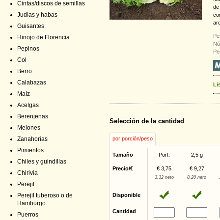
Cintas/discos de semillas
de
Judías y habas
co
ar
Guisantes
Pe
Hinojo de Florencia
Nú
Pepinos
Pe
Col
Berro
Calabazas
Li
Maíz
Acelgas
Berenjenas
Selección de la cantidad
Melones
Zanahorias
por porción/peso
Pimientos
Tamaño
Port.
2,5 g
Chiles y guindillas
Precio/€
€ 3,75
€ 9,27
Chirivía
3,32 neto
8,20 neto
Perejil
Perejil tuberoso o de
Disponible
Hamburgo
Cantidad
Puerros