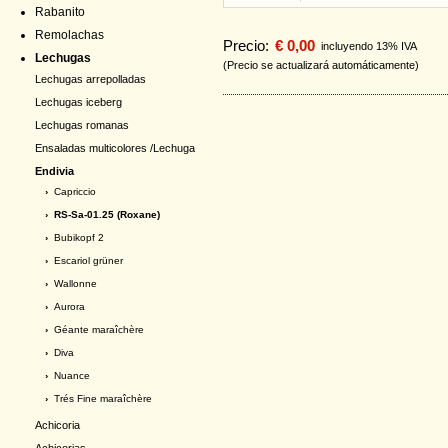
Rabanito
Remolachas
Precio:
€ 0,00
incluyendo 13% IVA
Lechugas
(Precio se actualizará automáticamente)
Lechugas arrepolladas
Lechugas iceberg
Lechugas romanas
Ensaladas multicolores /Lechuga
Endivia
›
Capriccio
› RS-Sa-01.25 (Roxane)
›
Bubikopf 2
›
Escariol grüner
›
Wallonne
›
Aurora
›
Géante maraîchère
›
Diva
›
Nuance
›
Trés Fine maraîchère
Achicoria