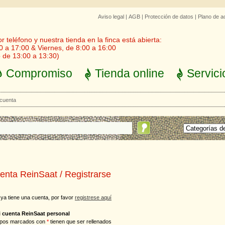
Aviso legal
|
AGB
|
Protección de datos
|
Plano de a
 teléfono y nuestra tienda en la finca está abierta:
0 a 17:00 & Viernes, de 8:00 a 16:00
 de 13:00 a 13:30)
Compromiso
Tienda online
Servici
 cuenta
enta ReinSaat / Registrarse
 ya tiene una cuenta, por favor
registrese aquí
i cuenta ReinSaat personal
pos marcados con
*
tienen que ser rellenados