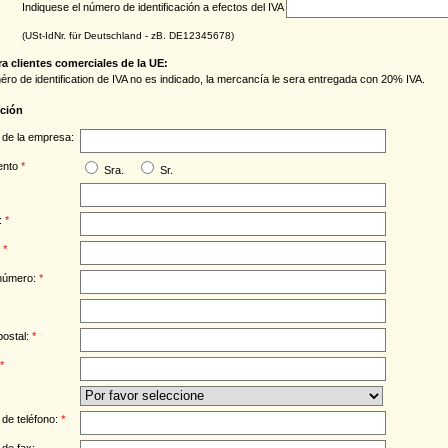
Indiquese el número de identificación a efectos del IVA
(USt-IdNr. für Deutschland - zB. DE12345678)
a clientes comerciales de la UE:
méro de identification de IVA no es indicado, la mercancía le sera entregada con 20% IVA.
cción
de la empresa:
ento
*
Sra.
Sr.
:
*
:
*
 número:
*
postal:
*
*
de teléfono:
*
de fax: