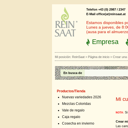
Telefon +43 (0) 2987 / 2347
E-Mail office(at)reinsaat.at
Estamos disponibles por
Lunes a jueves, de 8:0
(ausa para el almuerzo
Empresa
Mi posición:
ReinSaat
>
Página de inicio
>
Crear una
En busca de
Productos/Tienda
Nuevas variedades 2026
Mi cu
Mezclas Coloridas
Vale de regalo
Si
NOTA:
Caja regalo
Crear m
Cosecha en invierno
Las cam