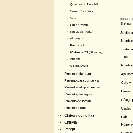
›
Quadrato d’Asti giallo
›
Sweet Chocolate
›
Violetta
Nota par
Si el nu
›
Cubo Orange
›
Neusiedler Ideal
Su dire
›
Albaregia
Nombre 
›
Pusztagold
Tratami
›
RS-Pa-02.23 (Gloriette)
Título:
›
Afrodita
Nombre
›
Goccia D'Oro
Pimientos de snack
Apellido
Pimiento para conserva
Calle y
Pimiento del tipo Lamuyo
Barrio:
Pimiento puntiagudo
Código 
Pimiento de tomate
Pimiento fuerte
Ciudad:
Chiles y guindillas
País:
*
Chirivía
Número 
Perejil
Número 