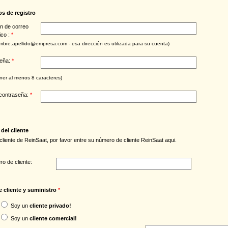
os de registro
ón de correo
ico :
*
ombre.apellido@empresa.com - esa dirección es utilizada para su cuenta)
seña:
*
ner al menos 8 caracteres)
 contraseña:
*
del cliente
 cliente de ReinSaat, por favor entre su número de cliente ReinSaat aqui.
o de cliente:
 cliente y suministro
*
Soy un
cliente privado!
Soy un
cliente comercial!