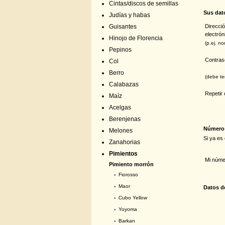
Cintas/discos de semillas
Sus dat
Judías y habas
Direcci
Guisantes
electrón
Hinojo de Florencia
(p.ej. n
Pepinos
Contra
Col
Berro
(debe te
Calabazas
Repetir
Maíz
Acelgas
Berenjenas
Número 
Melones
Si ya es
Zanahorias
Pimientos
Mi númer
Pimiento morrón
›
Fiorosso
›
Maor
Datos de
›
Cubo Yellow
›
Yoyoma
›
Barkan