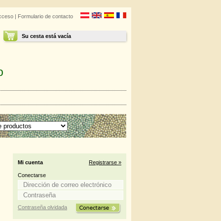
cceso
|
Formulario de contacto
Su cesta está vacía
o
Mi cuenta
Registrarse »
Conectarse
Contraseña olvidada