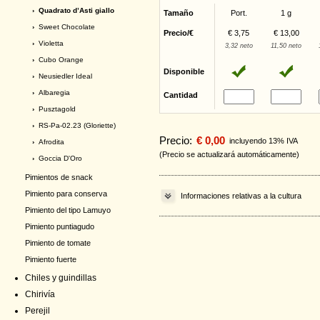
› Quadrato d’Asti giallo
Tamaño
Port.
1 g
›
Sweet Chocolate
Precio/€
€ 3,75
€ 13,00
›
Violetta
3,32 neto
11,50 neto
›
Cubo Orange
Disponible
›
Neusiedler Ideal
›
Albaregia
Cantidad
›
Pusztagold
›
RS-Pa-02.23 (Gloriette)
Precio:
€ 0,00
incluyendo 13% IVA
›
Afrodita
(Precio se actualizará automáticamente)
›
Goccia D'Oro
Pimientos de snack
Pimiento para conserva
Informaciones relativas a la cultura
Pimiento del tipo Lamuyo
Pimiento puntiagudo
Pimiento de tomate
Pimiento fuerte
Chiles y guindillas
Chirivía
Perejil