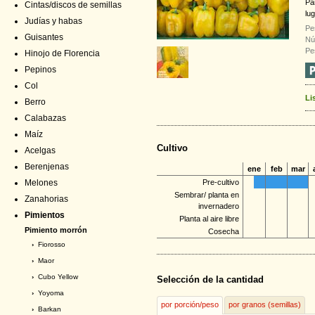
Pa
Cintas/discos de semillas
lu
Judías y habas
Pe
Guisantes
Nú
Pe
Hinojo de Florencia
Pepinos
Col
Li
Berro
Calabazas
Maíz
Cultivo
Acelgas
Berenjenas
ene
feb
mar
Melones
Pre-cultivo
Sembrar/ planta en
Zanahorias
invernadero
Pimientos
Planta al aire libre
Pimiento morrón
Cosecha
›
Fiorosso
›
Maor
›
Cubo Yellow
Selección de la cantidad
›
Yoyoma
por porción/peso
por granos (semillas)
›
Barkan