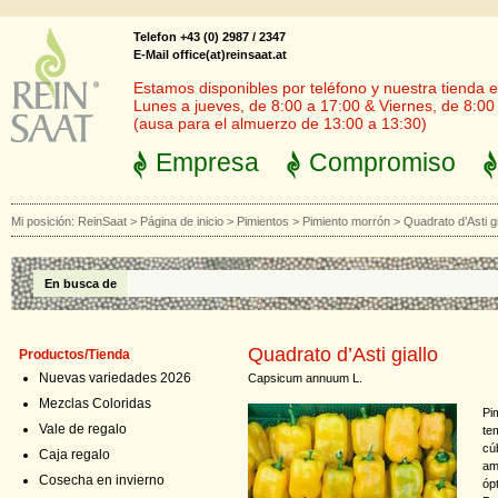
Telefon +43 (0) 2987 / 2347
E-Mail office(at)reinsaat.at
Estamos disponibles por teléfono y nuestra tienda en
Lunes a jueves, de 8:00 a 17:00 & Viernes, de 8:00
(ausa para el almuerzo de 13:00 a 13:30)
Empresa
Compromiso
Mi posición:
ReinSaat
>
Página de inicio
>
Pimientos
>
Pimiento morrón
>
Quadrato d’Asti gi
En busca de
Quadrato d’Asti giallo
Productos/Tienda
Nuevas variedades 2026
Capsicum annuum L.
Mezclas Coloridas
Pi
Vale de regalo
te
cú
Caja regalo
am
Cosecha en invierno
óp