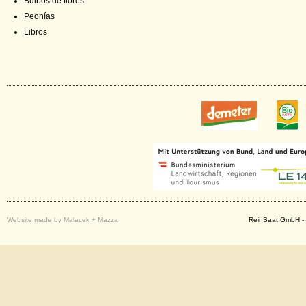
Bulbos de flores
Peonías
Libros
Website made by Malacek + Mazza
ReinSaat GmbH - 