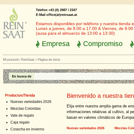
Telefon +43 (0) 2987 / 2347
E-Mail office(at)reinsaat.at
Estamos disponibles por teléfono y nuestra tienda en
Lunes a jueves, de 8:00 a 17:00 & Viernes, de 8:00
(ausa para el almuerzo de 13:00 a 13:30)
Empresa
Compromiso
Mi posición:
ReinSaat
>
Página de inicio
En busca de
Bienvenido a nuestra tien
Productos/Tienda
Nuevas variedades 2026
Elija entre nuestra amplia gama de e
Mezclas Coloridas
informaciones relativas al cultivo, al 
Vale de regalo
basan en valores climáticos de Europa
Caja regalo
Nuevas variedades 2026
Mezclas Col
Cosecha en invierno