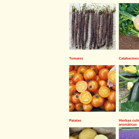
Tomates
Calabacines
Patatas
Hierbas culi
aromáticas