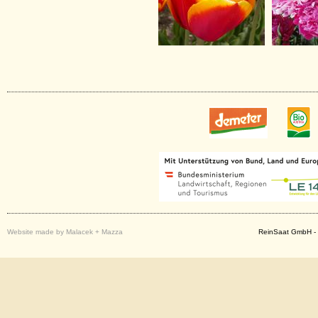
Website made by Malacek + Mazza
ReinSaat GmbH - 