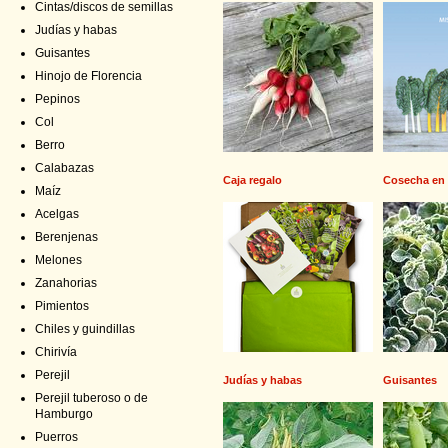
Cintas/discos de semillas
Judías y habas
Guisantes
Hinojo de Florencia
Pepinos
Col
Berro
Calabazas
Caja regalo
Cosecha en 
Maíz
Acelgas
Berenjenas
Melones
Zanahorias
Pimientos
Chiles y guindillas
Chirivía
Perejil
Judías y habas
Guisantes
Perejil tuberoso o de
Hamburgo
Puerros