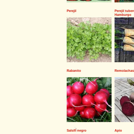
Perejil
Perejil tube
Hamburgo
Rabanito
Remolachas
Salsifí negro
Apio