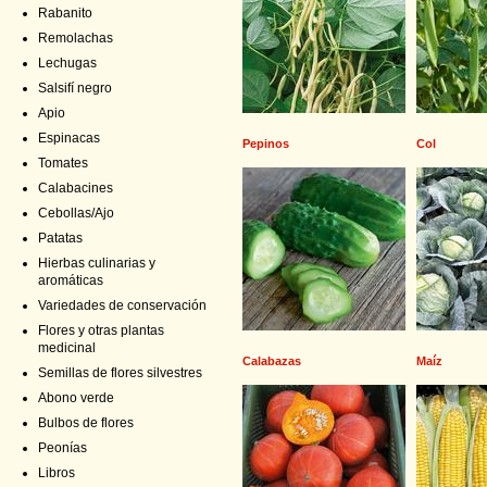
Rabanito
Remolachas
Lechugas
Salsifí negro
Apio
Espinacas
Pepinos
Col
Tomates
Calabacines
Cebollas/Ajo
Patatas
Hierbas culinarias y
aromáticas
Variedades de conservación
Flores y otras plantas
medicinal
Calabazas
Maíz
Semillas de flores silvestres
Abono verde
Bulbos de flores
Peonías
Libros