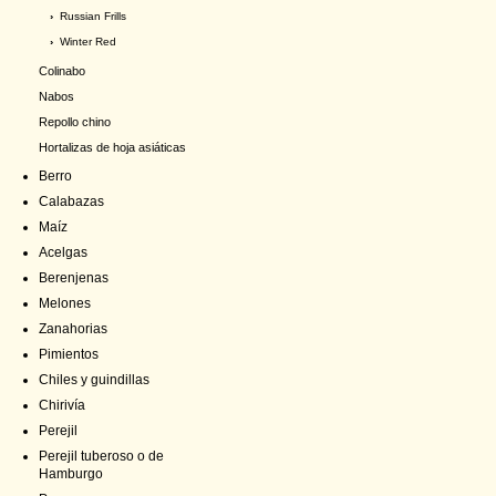
›
Russian Frills
›
Winter Red
Colinabo
Nabos
Repollo chino
Hortalizas de hoja asiáticas
Berro
Calabazas
Maíz
Acelgas
Berenjenas
Melones
Zanahorias
Pimientos
Chiles y guindillas
Chirivía
Perejil
Perejil tuberoso o de
Hamburgo