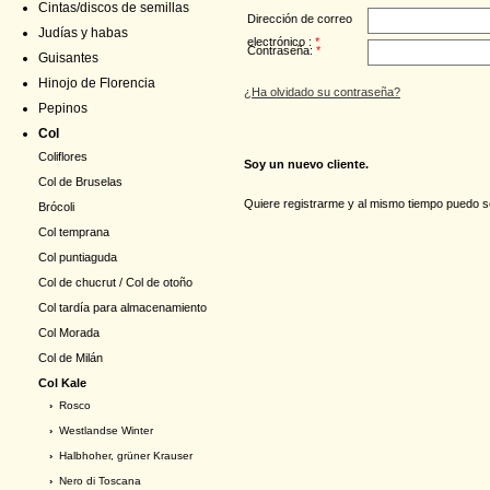
Cintas/discos de semillas
Dirección de correo
Judías y habas
electrónico :
*
Contraseña:
*
Guisantes
Hinojo de Florencia
¿Ha olvidado su contraseña?
Pepinos
Col
Coliflores
Soy un nuevo cliente.
Col de Bruselas
Quiere registrarme y al mismo tiempo puedo s
Brócoli
Col temprana
Col puntiaguda
Col de chucrut / Col de otoño
Col tardía para almacenamiento
Col Morada
Col de Milán
Col Kale
›
Rosco
›
Westlandse Winter
›
Halbhoher, grüner Krauser
›
Nero di Toscana