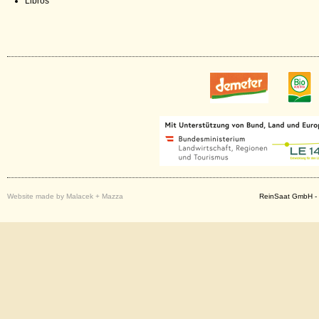
Libros
Website made by Malacek + Mazza
ReinSaat GmbH - 