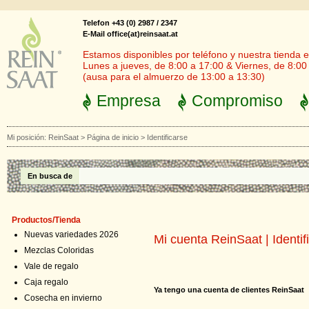
Telefon +43 (0) 2987 / 2347
E-Mail office(at)reinsaat.at
Estamos disponibles por teléfono y nuestra tienda en
Lunes a jueves, de 8:00 a 17:00 & Viernes, de 8:00
(ausa para el almuerzo de 13:00 a 13:30)
Empresa
Compromiso
Mi posición:
ReinSaat
>
Página de inicio
>
Identificarse
En busca de
Productos/Tienda
Nuevas variedades 2026
Mi cuenta ReinSaat | Identif
Mezclas Coloridas
Vale de regalo
Caja regalo
Ya tengo una cuenta de clientes ReinSaat
Cosecha en invierno