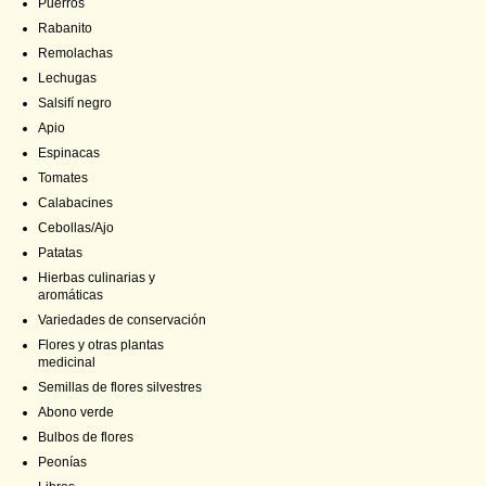
Puerros
Rabanito
Remolachas
Lechugas
Salsifí negro
Apio
Espinacas
Tomates
Calabacines
Cebollas/Ajo
Patatas
Hierbas culinarias y
aromáticas
Variedades de conservación
Flores y otras plantas
medicinal
Semillas de flores silvestres
Abono verde
Bulbos de flores
Peonías