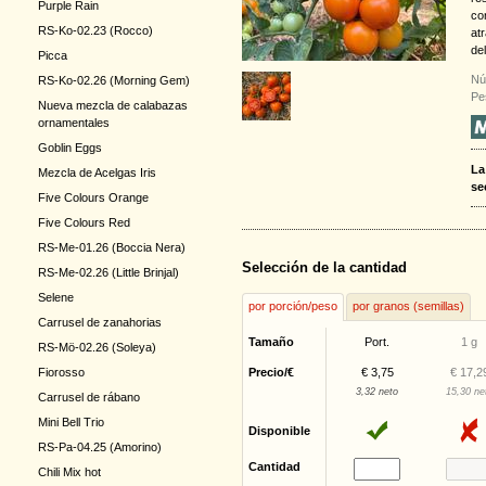
Purple Rain
co
RS-Ko-02.23 (Rocco)
at
de
Picca
Nú
RS-Ko-02.26 (Morning Gem)
Pe
Nueva mezcla de calabazas
ornamentales
Goblin Eggs
La
Mezcla de Acelgas Iris
se
Five Colours Orange
Five Colours Red
RS-Me-01.26 (Boccia Nera)
Selección de la cantidad
RS-Me-02.26 (Little Brinjal)
Selene
por porción/peso
por granos (semillas)
Carrusel de zanahorias
Tamaño
Port.
1 g
RS-Mö-02.26 (Soleya)
Fiorosso
Precio/€
€ 3,75
€ 17,2
3,32 neto
15,30 ne
Carrusel de rábano
Mini Bell Trio
Disponible
RS-Pa-04.25 (Amorino)
Cantidad
Chili Mix hot