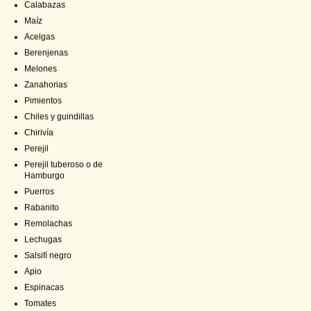
Calabazas
Maíz
Acelgas
Berenjenas
Melones
Zanahorias
Pimientos
Chiles y guindillas
Chirivía
Perejil
Perejil tuberoso o de
Hamburgo
Puerros
Rabanito
Remolachas
Lechugas
Salsifí negro
Apio
Espinacas
Tomates