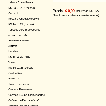
Italico a Costa Rossa
RS-Sa-01.25 (Roxane)
Precio:
€ 0,00
incluyendo 13% IVA
Capriccio
(Precio se actualizará automáticamente)
Rossa di Chioggia/Vesuvio
RS-To-03.26 (Glenda)
Tomates de Olla de Colores
Artisan Tiger Mix
San marzano nano
Zlatava
Nagaland
RS-To-01.26 (Alda)
Venus
RS-Zu-01.26 (Zoltano)
Golden Rush
Eneldo Pitt
Cilantro mexicano
Orégano Pantokrator
Cosmea, Double Click Assorted
Cáñamo de Deccan/Kenaf
Amapola Princess Victoria