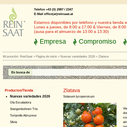
Telefon +43 (0) 2987 / 2347
E-Mail office(at)reinsaat.at
Estamos disponibles por teléfono y nuestra tienda en
Lunes a jueves, de 8:00 a 17:00 & Viernes, de 8:00
(ausa para el almuerzo de 13:00 a 13:30)
Empresa
Compromiso
Mi posición:
ReinSaat
>
Página de inicio
>
Nuevas variedades 2026
>
Zlatava
En busca de
Zlatava
Productos/Tienda
Nuevas variedades 2026
Solanum lycopersicum
Ola Escaladora
Va
Stangenbohnen Trio
do
Tortarello Abruzese
co
ai
Silvia
res