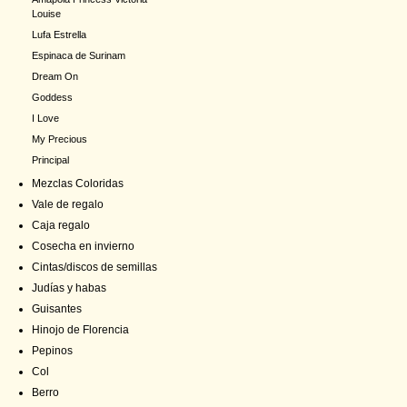
Louise
Lufa Estrella
Espinaca de Surinam
Dream On
Goddess
I Love
My Precious
Principal
Mezclas Coloridas
Vale de regalo
Caja regalo
Cosecha en invierno
Cintas/discos de semillas
Judías y habas
Guisantes
Hinojo de Florencia
Pepinos
Col
Berro