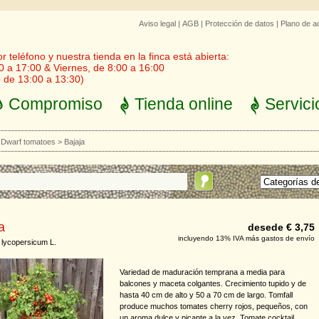
Aviso legal
|
AGB
|
Protección de datos
|
Plano de a
 teléfono y nuestra tienda en la finca está abierta:
0 a 17:00 & Viernes, de 8:00 a 16:00
 de 13:00 a 13:30)
Compromiso
Tienda online
Servici
>
Dwarf tomatoes
>
Bajaja
a
desede € 3,75
incluyendo 13% IVA más gastos de envío
lycopersicum L.
Variedad de maduración temprana a media para
balcones y maceta colgantes. Crecimiento tupido y de
hasta 40 cm de alto y 50 a 70 cm de largo. Tomfall
produce muchos tomates cherry rojos, pequeños, con
un aroma dulce y picante a la vez. Tomate cocktail