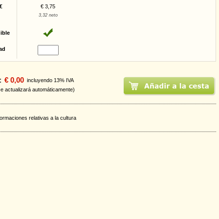
€
€ 3,75
3,32 neto
ible
ad
:
€ 0,00
incluyendo 13% IVA
se actualizará automáticamente)
formaciones relativas a la cultura