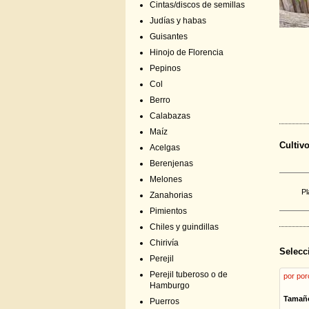
Cintas/discos de semillas
Judías y habas
Guisantes
Hinojo de Florencia
Pepinos
Col
Berro
Calabazas
Maíz
Cultiv
Acelgas
Berenjenas
Melones
Pl
Zanahorias
Pimientos
Chiles y guindillas
Chirivía
Selecc
Perejil
Perejil tuberoso o de
por por
Hamburgo
Tamañ
Puerros