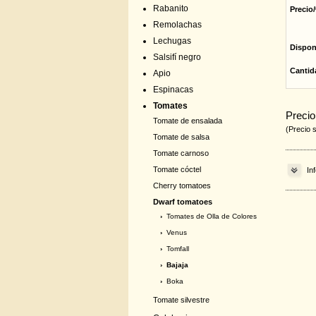
Rabanito
Precio/
Remolachas
Lechugas
Dispon
Salsifí negro
Cantid
Apio
Espinacas
Tomates
Precio
Tomate de ensalada
(Precio 
Tomate de salsa
Tomate carnoso
Tomate cóctel
In
Cherry tomatoes
Dwarf tomatoes
›
Tomates de Olla de Colores
›
Venus
›
Tomfall
› Bajaja
›
Boka
Tomate silvestre