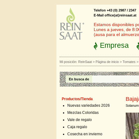
Telefon +43 (0) 2987 / 2347
E-Mail office(at)reinsaat.at
Estamos disponibles por
Lunes a jueves, de 8:0
(ausa para el almuerzo
Empresa
Mi posición:
ReinSaat
>
Página de inicio
>
Tomates
En busca de
Bajaj
Productos/Tienda
Nuevas variedades 2026
Solanum 
Mezclas Coloridas
Vale de regalo
Caja regalo
Cosecha en invierno