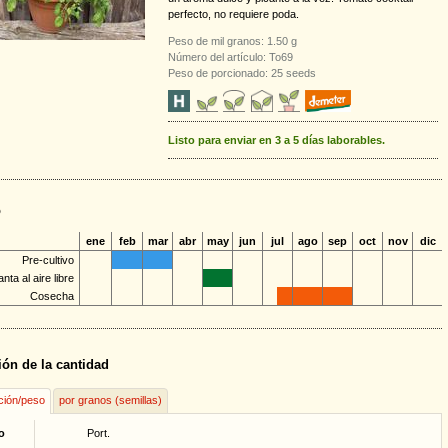
perfecto, no requiere poda.
Peso de mil granos: 1.50 g
Número del artículo: To69
Peso de porcionado: 25 seeds
Listo para enviar en 3 a 5 días laborables.
o
ene
feb
mar
abr
may
jun
jul
ago
sep
oct
nov
dic
Pre-cultivo
anta al aire libre
Cosecha
ión de la cantidad
ción/peso
por granos (semillas)
o
Port.