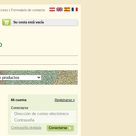
cceso
|
Formulario de contacto
Su cesta está vacía
o
Mi cuenta
Registrarse »
Conectarse
Contraseña olvidada