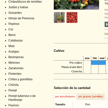
Cintas/discos de semillas
To
Judías y habas
Pe
Guisantes
Nú
Pe
Hinojo de Florencia
Pepinos
Col
Li
Berro
Calabazas
Maíz
Cultivo
Acelgas
Berenjenas
ene
feb
mar
Melones
Pre-cultivo
Planta al aire libre
Zanahorias
Cosecha
Pimientos
Chiles y guindillas
Chirivía
Selección de la cantidad
Perejil
Perejil tuberoso o de
por porción/peso
por granos (semillas)
Hamburgo
Tamaño
Port.
Puerros