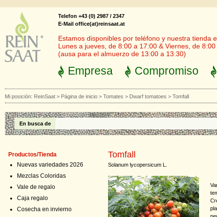
Telefon +43 (0) 2987 / 2347
E-Mail office(at)reinsaat.at
Estamos disponibles por teléfono y nuestra tienda en
Lunes a jueves, de 8:00 a 17:00 & Viernes, de 8:00
(ausa para el almuerzo de 13:00 a 13:30)
Empresa
Compromiso
Mi posición:
ReinSaat
>
Página de inicio
>
Tomates
>
Dwarf tomatoes
>
Tomfall
En busca de
Tomfall
Productos/Tienda
Nuevas variedades 2026
Solanum lycopersicum L.
Mezclas Coloridas
Va
Vale de regalo
te
Caja regalo
Cr
pl
Cosecha en invierno
pe