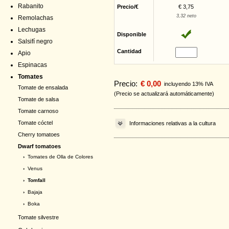
Rabanito
Precio/€
€ 3,75
3,32 neto
Remolachas
Lechugas
Disponible
Salsifí negro
Cantidad
Apio
Espinacas
Tomates
Precio:
€ 0,00
incluyendo 13% IVA
Tomate de ensalada
(Precio se actualizará automáticamente)
Tomate de salsa
Tomate carnoso
Tomate cóctel
Informaciones relativas a la cultura
Cherry tomatoes
Dwarf tomatoes
›
Tomates de Olla de Colores
›
Venus
› Tomfall
›
Bajaja
›
Boka
Tomate silvestre