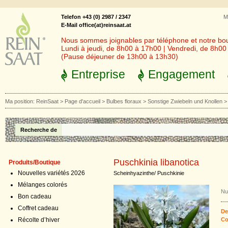
Telefon +43 (0) 2987 / 2347
M
E-Mail office(at)reinsaat.at
Nous sommes joignables par téléphone et notre bout
Lundi à jeudi, de 8h00 à 17h00 | Vendredi, de 8h0
(Pause déjeuner de 13h00 à 13h30)
Entreprise
Engagement
Ma position:
ReinSaat
>
Page d'accueil
>
Bulbes floraux
>
Sonstige Zwiebeln und Knollen
Recherche de
Puschkinia libanotica
Produits/Boutique
Nouvelles variétés 2026
Scheinhyazinthe/ Puschkinie
Mélanges colorés
Nu
Bon cadeau
Coffret cadeau
De
Récolte d’hiver
Co