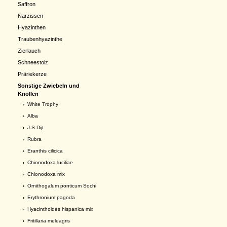
Saffron
Narzissen
Hyazinthen
Traubenhyazinthe
Zierlauch
Schneestolz
Präriekerze
Sonstige Zwiebeln und
Knollen
›
White Trophy
›
Alba
›
J.S.Dijt
›
Rubra
›
Eranthis cilicica
›
Chionodoxa luciliae
›
Chionodoxa mix
›
Ornithogalum ponticum Sochi
›
Erythronium pagoda
›
Hyacinthoides hispanica mix
›
Fritillaria meleagris