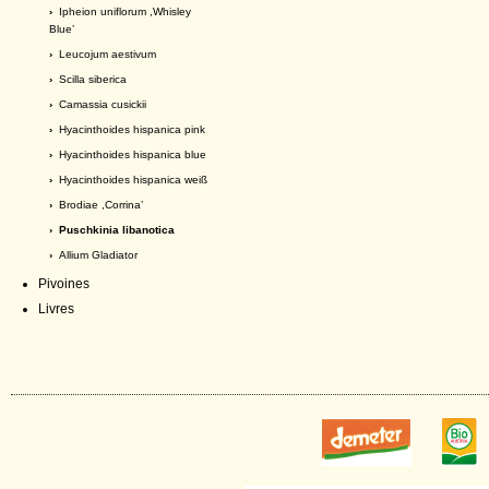
›
Ipheion uniflorum ,Whisley
Blue’
›
Leucojum aestivum
›
Scilla siberica
›
Camassia cusickii
›
Hyacinthoides hispanica pink
›
Hyacinthoides hispanica blue
›
Hyacinthoides hispanica weiß
›
Brodiae ,Corrina’
› Puschkinia libanotica
›
Allium Gladiator
Pivoines
Livres