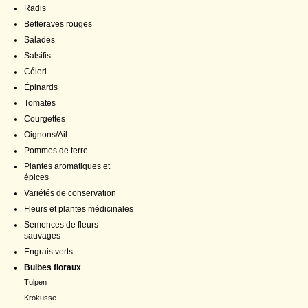
Radis
Betteraves rouges
Salades
Salsifis
Céleri
Épinards
Tomates
Courgettes
Oignons/Ail
Pommes de terre
Plantes aromatiques et
épices
Variétés de conservation
Fleurs et plantes médicinales
Semences de fleurs
sauvages
Engrais verts
Bulbes floraux
Tulpen
Krokusse