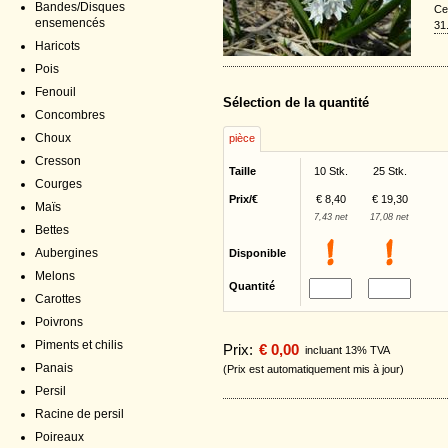
Bandes/Disques
Ce
ensemencés
31
Haricots
Pois
Fenouil
Sélection de la quantité
Concombres
Choux
pièce
Cresson
Taille
10 Stk.
25 Stk.
Courges
Prix/€
€ 8,40
€ 19,30
Maïs
7,43 net
17,08 net
Bettes
Aubergines
Disponible
Melons
Quantité
Carottes
Poivrons
Piments et chilis
Prix:
€ 0,00
incluant 13% TVA
Panais
(Prix est automatiquement mis à jour)
Persil
Racine de persil
Poireaux